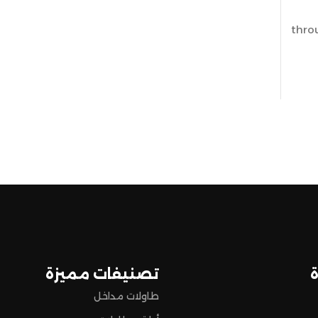
thro
تصنيفات مميزة
طاولات مداخل