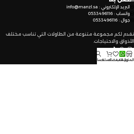
البريد الإلكتروني : info@manzl.sa
واتساب : 0533496116
جوال : 0533496116
نقدم لكم مجموعة متنوعة من الطاولات التي تناسب مختلف
الأذواق والاحتياجات.
المتجر
واتساب
المفضله
السلة
حسابي
الرقم الضريبي
302246216300003
رقم السجل التجاري
1009017133
2024
المنزل النادر للاثاث
.