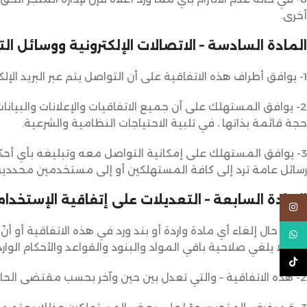
أخرى.
المادة السادسة – الاتصالات الإلكترونية ووسائل ا
1- يوافق أطراف هذه الاتفاقية على أن التواصل يتم عبر البريد الإلكتروني المسجّل في المنصّة.
2- يوافق المستهلك على أن جميع الاتفاقيات والإعلانات والبيانات 
حجة قائمة بذاتها ، في تلبية الاحتياجات النظامية والشرعية.
3- يوافق المستهلك على إمكانية التواصل معه وتبليغه بأي أحك
رسائل عامة ترد إلى كافة المستهلكين أو إلى مستخدمين محددين
المادة السابعة – التعديلات على إتفاقية الإستخدام
Instagram
1- في حال إلغاء أي مادة واردة أو بند ورد في ھذه الاتفاقیة أو أن
WhatsApp
الأمر لا يلغي صلاحية باقي المواد والبنود والقواعد والأحكام الو
TikTok
2- ھذه الاتفاقية – والتي تعدل بين حين وآخر بحسب مقتضى الحال – تُشكّل آلیة العمل والتفاھم والاتفاق بین (المستهلك) و( المتجر)