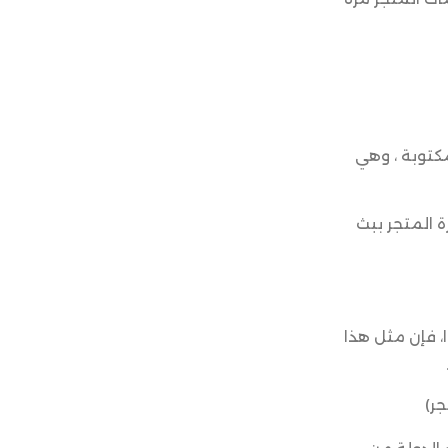
لمكتوبة ، وهي
 المتجر ببث
ا، فإن مثل ھذا