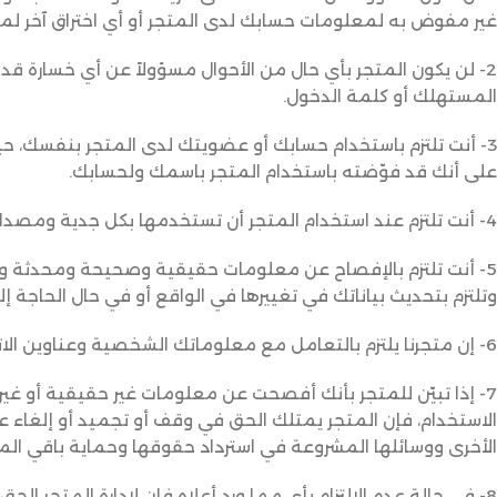
غير مفوض به لمعلومات حسابك لدى المتجر أو أي اختراق آخر لمع
2- لن يكون المتجر بأي حال من الأحوال مسؤولاً عن أي خسارة ق
المستهلك أو كلمة الدخول.
3- أنت تلتزم باستخدام حسابك أو عضويتك لدى المتجر بنفسك، ح
على أنك قد فوّضته باستخدام المتجر باسمك ولحسابك.
4- أنت تلتزم عند استخدام المتجر أن تستخدمها بكل جدية ومصداقية.
5- أنت تلتزم بالإفصاح عن معلومات حقيقية وصحيحة ومحدثة و
وتلتزم بتحديث بياناتك في تغييرها في الواقع أو في حال الحاجة إل
6- إن متجرنا يلتزم بالتعامل مع معلوماتك الشخصية وعناوين الاتصال بك بسريّة تامة.
7- إذا تبيّن للمتجر بأنك أفصحت عن معلومات غير حقيقية أو غير 
الاستخدام، فإن المتجر يمتلك الحق في وقف أو تجميد أو إلغاء 
الأخرى ووسائلها المشروعة في استرداد حقوقها وحماية باقي ال
8- في حالة عدم الالتزام بأي مما ورد أعلاه فإن لإدارة المتجر 