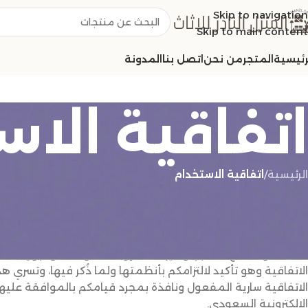
Skip to navigation
Skip to main content
رئيسية
المتجر
من نحن
اتصل بنا
المدونة
اتفاقية الاس
الرئيسية
/
اتفاقية الاستخدام
مقدمة اتفاقية الاستخدام
متجرنا الالكتروني يرحّب بكم ويبلغكم بأنكم سوف تجدون أدناه الشرو
عن إستخدامكم لخدمات المتجر عبر الشبكة العنكبوتية عبر هذه ال
لخدمة أو لمنتج المتجر أو غير ذلك فإن هذا موافقة وقبول منه وه
الاتفاقية وهو تأكيد لالتزامكم بأنظمتها ولما ذُكر فيها، وتسري 
الاتفاقية سارية المفعول ونافذة بمجرد قيامكم بالموافقة عليها
الإلكترونية السعودي.