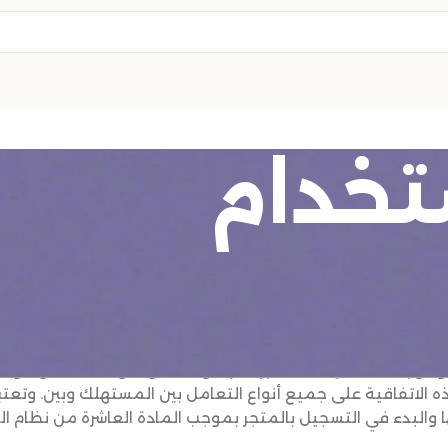
تخدام
ط والأحكام المُنظّمة لاستخدامكم لهذا المتجر وكافة الآثار القان
منصة الالكترونية، حيث أن استخدام أي شخصٍ كان للمتجر سواءً 
و بكامل أهليته المعتبرة شرعاً ونظاماً وقانوناً لكافة مواد وأ
هذه الاتفاقية على جميع أنواع التعامل بين المستهلك وبين. وتعتب
 والبدء في التسجيل بالمتجر بموجب المادة العاشرة من نظام ال