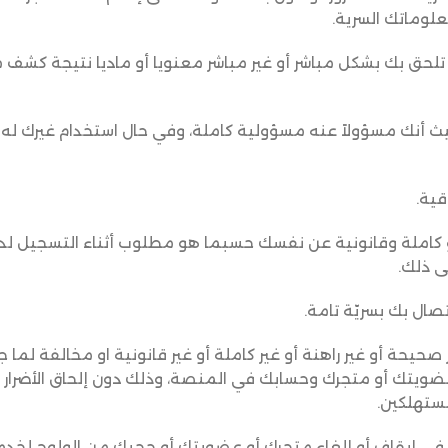
لوماتك السرية.
د تلحق بك بشكل مباشر أو غير مباشر معنويا أو ماديا نتيجة كشف
يث أنك مسؤولاً عنه مسؤولية كاملة، وفي حال استخدام غيرك له
 كاملة وقانونية عن نفسك حسبما هو مطلوب أثناء التسجيل لد
ى ذلك.
صحيحة أو غير راهنة أو غير كاملة أو غير قانونية او مخالفة لما ج
عضويتك أو متجرك وحسابك في المنصة، وذلك دون إلحاق الأضرار 
مستهلكين.
الحق في إيقاف أو إلغاء متجرك أو عضويتك أو حجبك من الولوج لخد