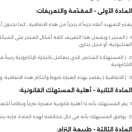
المادة الأولى – المقدّمة والتعريفات:
يعتبر التمهيد أعلاه جزءاً لا يتجزأ من هذه الاتفاقية ، كما تجدون 
1- ( المتجر ) ويشمل هذا التعريف كافة أشكال المتجر على الشبكة
العنكبوتية، أو محل تجاري.
2- ( المستهلك) الشخص الذي يتعامل بالتجارة الإلكترونية رغبةً
الالكترونية.
3- ( الاتفاقية ) يقصَد بهذه العبارة شروط وأحكام هذه الاتفاقية، والتي تحكم وتنظّم العلاقة فيما بين أطراف هذه الاتفاقية.
المادة الثانية – أهلية المستهلك القانونية:
1- يقر المستهلك بأنه ذا أهلية قانونية معتبرة شرعاً ونظاماً للتعامل مع المتجر، أو أن عمره لا يقل عن ثمانية عشرة عاماً.
2- يوافق المستهلك بأنه في حال مخالفته لهذه المادة، فإنه يتحمّل تبعات هذه المخالفة أمام الغير.
المادة الثالثة – طبيعة التزام: