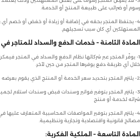
3- قد يفرض المتجر رسومًا على بعض المستهلكين وذلك يعتمد عل
رسوم أو ضرائب على طبيعة المنتج أو الخدمة.
4- يحتفظ المتجر بحقه في إضافة أو زيادة أو خفض أو خصم أي ر
المستهلكين أي كان سبب تسجيلهم.
المادة الثامنة – خدمات الدفع والسداد للمتاجر في 
1- يوفّر المتجر عبر شركائها نظام الدفع والسداد في المتجر فيمكن
خلال أي طريقة دفع يوفرها المتجر من حين لآخر.
2- يلتزم المتجر بتحديد سعر الخدمة أو المنتج الذي يقوم بعرضه في متجره وفقاً للقيمة السوقية المتعارف عليها.
3- يلتزم المتجر بتوفير فواتير وسندات قبض وسندات استلام لجميع
شرائه لخدمة أو منتج
4- يلتزم المتجر بتوفير المواصفات المحاسبية المتعارف عليها في 
مصالح قانونية واقتصادية وتجارية وتنظيمية.
المادة التاسعة – الملكية الفكرية: