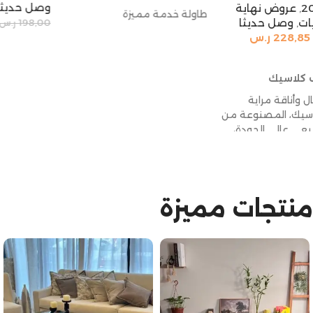
وصل حديثا
طاولة خدمة مميزة
172,50
ر.س
198,00
ر.س
إضافة إلى السلة
منتجات مميزة