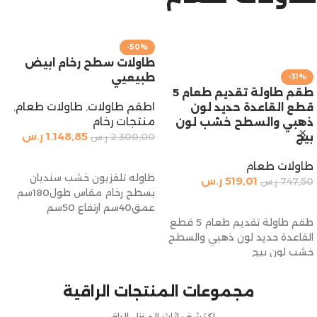
-50%
طاولات سطح رخام ابيض
-32%
طبيعيي
طاوله طعام ثمانيه كراسي
ذهبي رمادي 180 × 100 سم
اطقم طاولات
,
طاولات طعام
,
منتجات رخام
طاولات طعام
1.148,85
ر.س
3.850,00
ر.س
2.300,00
ر.س
5.635,00
ر.س
إضافة إلى السلة
إضافة إلى السلة
طاوله تلفزيون خشب سنديان
طاوله طعام ثمانيه كراسي ذهبي
بسطح رخام مقاس طول180سم
رمادي 180 × 100 سم
عمق40سم ارتفاع 50سم
مجموعات المنتجات الراقية
اكتشف اثاث المنزل الراقي