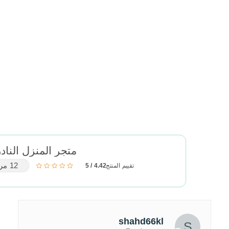
متجر المنزل النادر
12 مراجعة
تقييم المنتج
4.42 / 5
shahd66kl