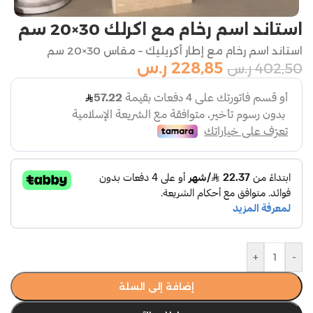
استاند اسم رخام مع اكرلك 30×20 سم
استاند اسم رخام مع إطار أكريليك – مقاس 30×20 سم
228,85
ر.س
402,50
ر.س
+
-
إضافة إلى السلة