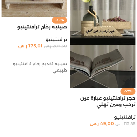
-39%
صينيه رخام ترافنتينيو
ترافنتينيو
175,01
ر.س
287,50
ر.س
إضافة إلى السلة
صينيه تقديم رخام ترافنتينيو
طبيعي
-57%
حجر ترافنتينيو عبارة عين
ترحب وعين تهلي
ترافنتينيو
49,00
ر.س
113,85
ر.س
إضافة إلى السلة