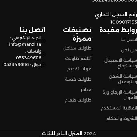
لا تترددون،
رقم السجل التجاري
اختاروا الراحة والأناقة من المنزل النادر للاثاث الآن وعيشوا تجربة
1009017133
تسوق مميزة.
روابط مفيدة
تصنيفات
اتصل بنا
مميزة
البريد الإلكتروني :
اتصل بنا
info@manzl.sa
طاولات مداخل
من نحن
واتساب :
0533496116
أطقم طاولات
سياسة الاستبدال
جوال : 0533496116
والاسترجاع
عربات تقديم
سياسة الشحن
طاولات خدمة
والتوصيل
مباخر
سياسة الإرجاع وردّ
الأموال
طاولات طعام
اتفاقية المستخدم
الشروط والاحكام
2024
المنزل النادر للاثاث
.