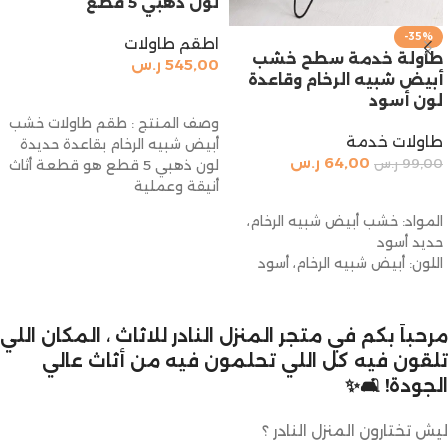
لون ذهبي 5 قطع
-35%
اطقم طاولات
طاولة خدمة سطح خشب
545,00
ر.س
أبيض شبيه الرخام وقاعدة
إضافة إلى السلة
لون أسود
وصف المنتج : طقم طاولات خشب
طاولات خدمة
أبيض شبيه الرخام بقاعدة حديدة
64,00
ر.س
99,00
ر.س
لون ذهبي 5 قطع هو قطعة أثاث
أنيقة وعملية
إضافة إلى السلة
المواد: خشب أبيض شبيه الرخام،
حديد أسود
اللون: أبيض شبيه الرخام، أسود
مرحباً بكم في متجر المنزل النادر للاثاث ، المكان اللي
تلقون فيه كل اللي تحلمون فيه من أثاث عالي
الجودة! 🛋️✨
ليش تختارون المنزل النادر ؟