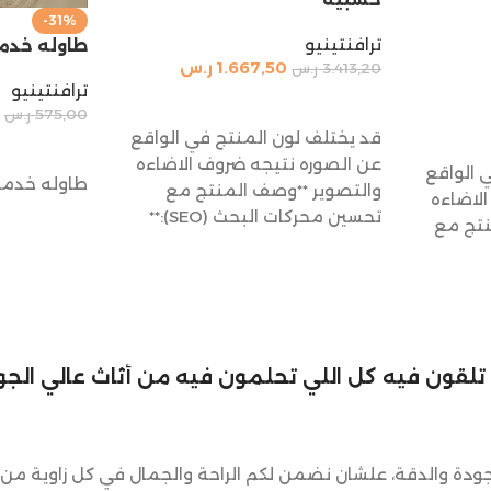
-31%
ترافنتينيو
طاوله خدمه
1.667,50
ر.س
3.413,20
ر.س
ترافنتينيو
إضافة إلى السلة
575,00
ر.س
قد يختلف لون المنتج في الواقع
إضافة إلى 
عن الصوره نتيجه ضروف الاضاءه
 الواقع
طاوله خدمه
والتصوير **وصف المنتج مع
لاضاءه
تحسين محركات البحث (SEO):**
تج مع
**طاولة
لي تلقون فيه كل اللي تحلمون فيه من أثاث عالي الجود
ودة والدقة، علشان نضمن لكم الراحة والجمال في كل زاوية من 