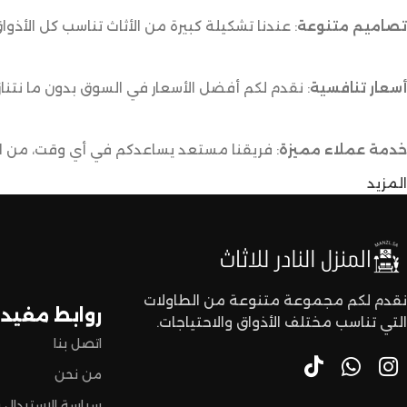
تصاميم متنوعة
: عندنا تشكيلة كبيرة من الأثاث تناسب كل الأذوا
أسعار تنافسية
: نقدم لكم أفضل الأسعار في السوق بدون ما نتناز
خدمة عملاء مميزة
: فريقنا مستعد يساعدكم في أي وقت، من اخت
المزيد
توصيل سريع وآمن
: نوفر خدمة توصيل سريعة وآمنة علشان ن
لا تترددون،
اختاروا الراحة والأناقة من المنزل النادر للاثاث الآن وعيشوا تجربة
نقدم لكم مجموعة متنوعة من الطاولات
روابط مفيدة
التي تناسب مختلف الأذواق والاحتياجات.
اتصل بنا
من نحن
سياسة الاستبدال و