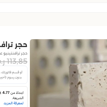
حجر تراف
حجر ترافنتينيو عب
113,85
ر.