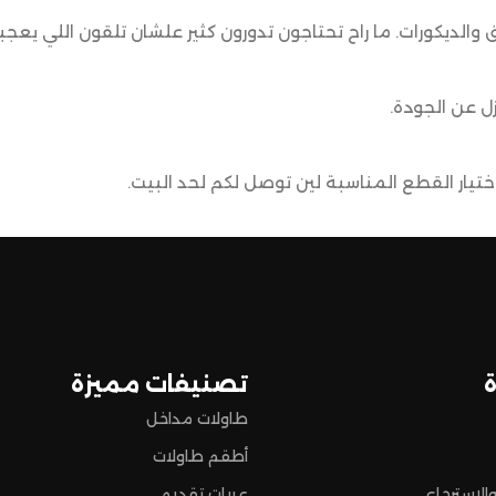
ق والديكورات. ما راح تحتاجون تدورون كثير علشان تلقون اللي يعجب
ل عن الجودة.
يار القطع المناسبة لين توصل لكم لحد البيت.
ضمن وصول منتجاتكم بأفضل حالة وفي أقصر وقت ممكن.
 تسوق مميزة.
تصنيفات مميزة
طاولات مداخل
أطقم طاولات
الاسترجاع
عربات تقديم