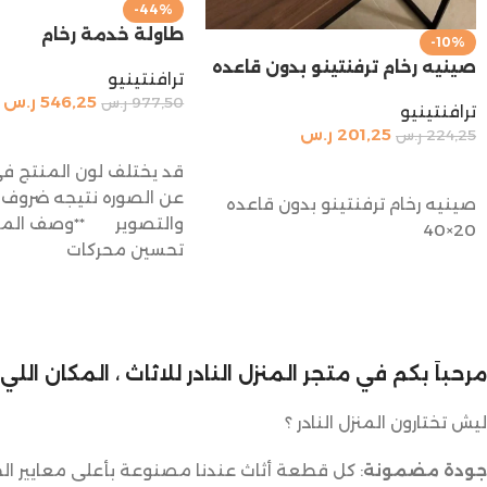
-44%
طاولة خدمة رخام
-10%
صينيه رخام ترفنتينو بدون قاعده
ترافنتينيو
546,25
ر.س
977,50
ر.س
ترافنتينيو
201,25
ر.س
224,25
ر.س
إضافة إلى السلة
إضافة إلى السلة
قد يختلف لون المنتج في
عن الصوره نتيجه ضروف ا
صينيه رخام ترفنتينو بدون قاعده
والتصوير **وصف المن
20×40
تحسين محركات
مرحباً بكم في متجر المنزل النادر للاثاث ، المكان ال
ليش تختارون المنزل النادر ؟
جودة مضمونة
: كل قطعة أثاث عندنا مصنوعة بأعلى معايير الج