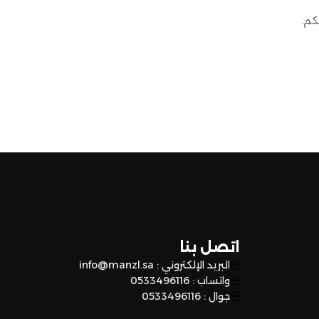
كم.
اتصل بنا
البريد الإلكتروني : info@manzl.sa
واتساب : 0533496116
جوال : 0533496116