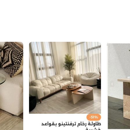
-51%
طاولة رخام ترفنتينو بقواعد
خشبية