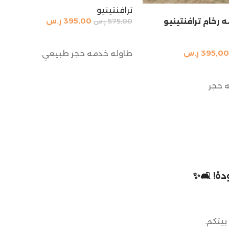
ترافنتينيو
395,00
ر.س
 رخام ترافنتينيو
575,00
ر.س
إضافة إلى السلة
395,00
ر.س
طاوله خدمه حجر طبيعي
السلة
 حجر
ة! 🛋️✨
بيتكم.