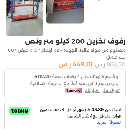
رفوف تخزين 200 كيلو متر ونص
مصنوع من مواد عاليه الجوده – 2م ارتفاع * 1.5م عرض * 60
سم عمق
449,01
ر.س
862,50
ر.س