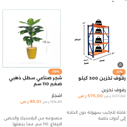
-38%
-41%
شجر صناعي سطل ذهبي
رفوف تخزين 300 كيلو
صغير 110 سم
رفوف تخزين
اشجار
575,00
ر.س
977,50
ر.س
85,01
ر.س
136,85
ر.س
إضافة إلى السلة
إضافة إلى السلة
قابلة للتركيب بسهولة دون الحاجة
مصنوعه من البلاستيك والحصى
إلى أدوات خاصة
الارتفاع: 110 سم، مما يجعلها