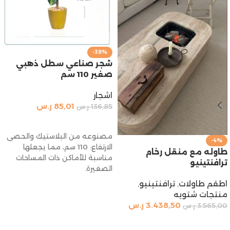
-38%
شجر صناعي سطل ذهبي
صغير 110 سم
اشجار
85,01
ر.س
136,85
ر.س
إضافة إلى السلة
مصنوعه من البلاستيك والحصى
-4%
الارتفاع: 110 سم، مما يجعلها
طاوله مع منقل رخام
مناسبة للأماكن ذات المساحات
ترافنتينيو
الصغيرة.
اطقم طاولات
,
ترافنتينيو
,
منتجات شتويه
3.438,50
ر.س
3.565,00
ر.س
إضافة إلى السلة