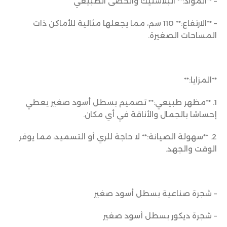
– **المواد:** البلاستيك والحصى الطبيعي
– **الارتفاع:** 110 سم، مما يجعلها مثالية للأماكن ذات
المساحات الصغيرة.
**المزايا:**
1. **مظهر طبيعي:** تصميم بسطل أسود صغير يعطي
إحساسًا بالجمال والأناقة في أي مكان.
2. **سهولة الصيانة:** لا حاجة للري أو التسميد، مما يوفر
الوقت والجهد.
– شجرة صناعية بسطل أسود صغير
– شجرة ديكور بسطل أسود صغير