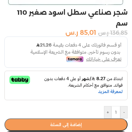
شجر صناعي سطل اسود صغير 110
سم
85,01
ر.س
136,85
ر.س
+
-
إضافة إلى السلة