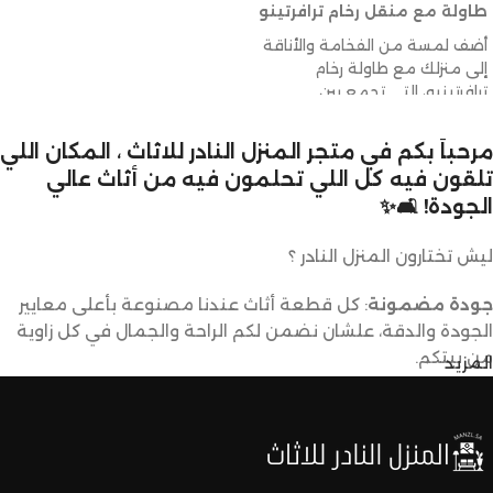
طاولة مع منقل رخام ترافرتينو
أضف لمسة من الفخامة والأناقة
إلى منزلك مع طاولة رخام
ترافرتينيو، التي تجمع بين
التصميم الراقي والوظائف
العملية. إن طاولة الرخام الطبيعية
مرحباً بكم في متجر المنزل النادر للاثاث ، المكان اللي
هذه ليست مجرد قطعة أثاث، بل
تلقون فيه كل اللي تحلمون فيه من أثاث عالي
هي تعبير عن الذوق الرفيع
الجودة! 🛋️✨
والاهتمام بالتفاصيل.
المقاسات المثالية
ليش تختارون المنزل النادر ؟
تأتي طاولة رخام ترافرتينيو
بالمقاسات التالية لجعلها مناسبة
جودة مضمونة
: كل قطعة أثاث عندنا مصنوعة بأعلى معايير
للاستخدام في مختلف المساحات:
الجودة والدقة، علشان نضمن لكم الراحة والجمال في كل زاوية
الطول:
120 سم
من بيتكم.
المزيد
العرض:
60 سم
الارتفاع:
40 سم
تصاميم متنوعة
: عندنا تشكيلة كبيرة من الأثاث تناسب كل
تعتبر هذه الأبعاد مثالية لوضع
الأذواق والديكورات. ما راح تحتاجون تدورون كثير علشان تلقون
الطاولة في غرفة الطعام، أو
اللي يعجبكم.
الصالة، أو حتى في الهواء الطلق.