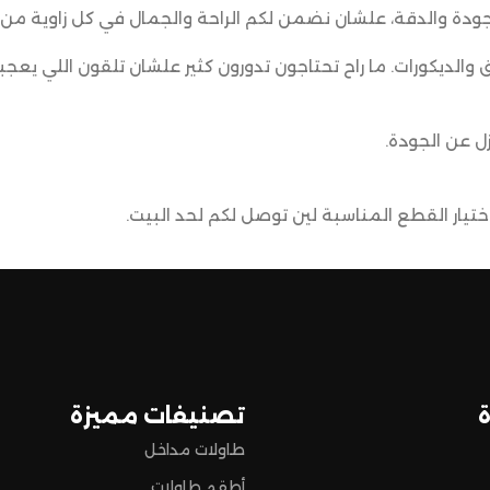
الطاولات الصغيرة
ودة والدقة، علشان نضمن لكم الراحة والجمال في كل زاوية من 
القطر 35 سم
ق والديكورات. ما راح تحتاجون تدورون كثير علشان تلقون اللي يعجب
الارتفاع 55 سم
ل عن الجودة.
يار القطع المناسبة لين توصل لكم لحد البيت.
ضمن وصول منتجاتكم بأفضل حالة وفي أقصر وقت ممكن.
 تسوق مميزة.
تصنيفات مميزة
طاولات مداخل
أطقم طاولات