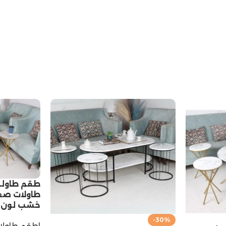
طاولات صغ
خشب لون ر
-30%
اطقم طاولا