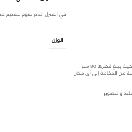
في المنزل النادر نقوم بتقديم م
الوزن
“استمتع بأناقة طاولة رخام ترافنتينيو ذات المقاسات الجذابة، حيث يبلغ قطرها 80 سم
ي لمسة من الفخامة إلى أي مكان
اءه والتصوير