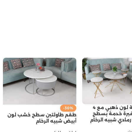
طقم طاولة لون ذهبي مع 4
-30%
يرة خدمة بسطح
طقم طاولتين سطح خشب لون
مادي شبيه الرخام
أبيض شبيه الرخام
ت