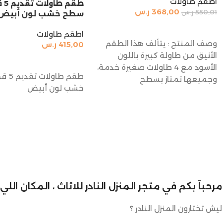
اطقم طاولات
طقم ط
368,00
ر.س
550,01
ر.س
سطح خشب لون أبيض
إضافة إلى السلة
اطقم طاولات
وصف المنتج : يتألف هذا الطقم
415,00
ر.س
الأنيق من طاولة كبيرة باللون
إضافة إلى السلة
الأسود مع 4 طاولات صغيرة خدمة،
طقم طا
وجميعها تمتاز بسطح
خشب لون أبيض
مرحباً بكم في متجر المنزل النادر للاثاث ، المكان ال
ليش تختارون المنزل النادر ؟