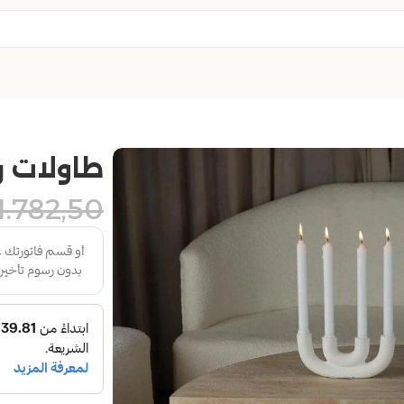
طاولات ر
1.782,50