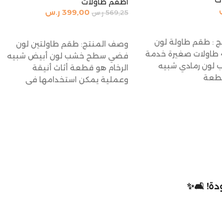
اطقم طاولات
399,00
ر.س
569,25
ر.س
السلة
إضافة إلى السلة
 : طقم طاولة لون
وصف المنتج: طقم طاولتين لون
ذهبي مع 4 طاولات صغيرة خدمة
فضي سطح خشب لون أبيض شبيه
لون رمادي شبيه
الرخام هو قطعة أثاث أنيقة
قطعة
وعملية يمكن استخدامها في
ة! 🛋️✨