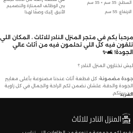
السطح: 35 سم × 35 سم
بين الوظائف الممتازة والتصميم
الارتفاع: 55 سم
الأنيق. إليك وصفًا لهذا
مرحباً بكم في متجر المنزل النادر للاثاث ، المكان اللي
تلقون فيه كل اللي تحلمون فيه من أثاث عالي
الجودة! 🛋️✨
ليش تختارون المنزل النادر ؟
جودة مضمونة
: كل قطعة أثاث عندنا مصنوعة بأعلى معايير
الجودة والدقة، علشان نضمن لكم الراحة والجمال في كل زاوية
من بيتكم.
المزيد
تصاميم متنوعة
: عندنا تشكيلة كبيرة من الأثاث تناسب كل
الأذواق والديكورات. ما راح تحتاجون تدورون كثير علشان تلقون
اللي يعجبكم.
نقدم لكم مجموعة متنوعة من الطاولات التي تناسب