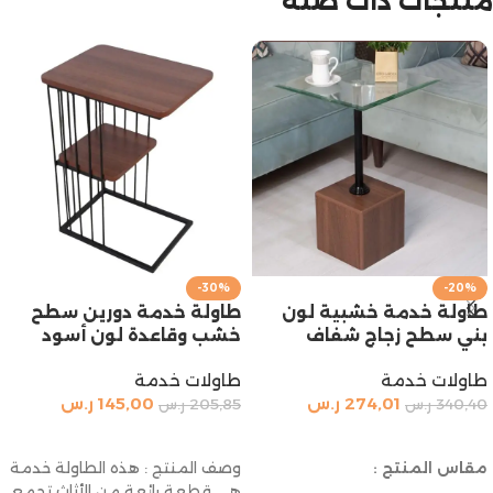
منتجات ذات صلة
-30%
-20%
طاولة خدمة خشبية لون
طاولة خدمة دورين سطح
بني سطح زجاج شفاف
خشب وقاعدة لون أسود
طاولات خدمة
طاولات خدمة
274,01
ر.س
145,00
ر.س
340,40
ر.س
205,85
ر.س
إضافة إلى السلة
إضافة إلى السلة
مقاس المنتج :
وصف المنتج : هذه الطاولة خدمة
هي قطعة رائعة من الأثاث تجمع