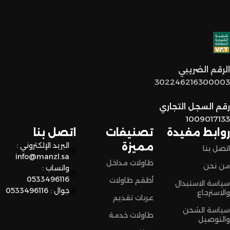
خدمة عملاء مميزة
: فريقنا مستعد يساعدكم في أي وقت، من
اختيار القطع المناسبة لين توصل لكم لحد البيت.
توصيل سريع وآمن
: نوفر خدمة توصيل سريعة وآمنة علشان
الرقم الضريبي
نضمن وصول منتجاتكم بأفضل حالة وفي أقصر وقت ممكن.
302246216300003
لا تترددون،
رقم السجل التجاري
اختاروا الراحة والأناقة من المنزل النادر للاثاث الآن وعيشوا تجربة
1009017133
تسوق مميزة.
روابط مفيدة
تصنيفات
اتصل بنا
مميزة
البريد الإلكتروني :
اتصل بنا
info@manzl.sa
طاولات مداخل
من نحن
واتساب :
0533496116
أطقم طاولات
سياسة الاستبدال
جوال : 0533496116
والاسترجاع
عربات تقديم
سياسة الشحن
طاولات خدمة
والتوصيل