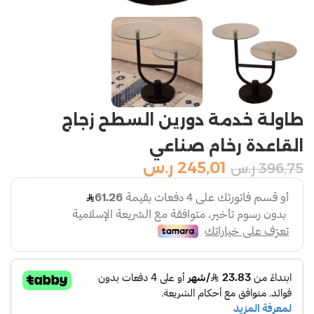
طاولة خدمة دورين السطح زجاج
القاعدة رخام صناعي
245,01
ر.س
396,75
ر.س