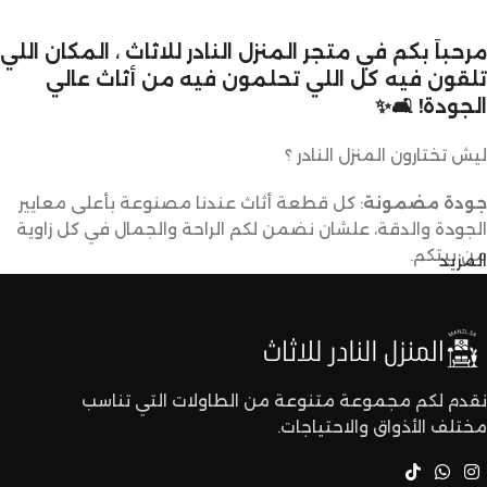
الخشب : 60 سم × 30 سم -
الارتفاع 50 سم
مرحباً بكم في متجر المنزل النادر للاثاث ، المكان اللي
تلقون فيه كل اللي تحلمون فيه من أثاث عالي
الجودة! 🛋️✨
ليش تختارون المنزل النادر ؟
جودة مضمونة
: كل قطعة أثاث عندنا مصنوعة بأعلى معايير
الجودة والدقة، علشان نضمن لكم الراحة والجمال في كل زاوية
من بيتكم.
المزيد
تصاميم متنوعة
: عندنا تشكيلة كبيرة من الأثاث تناسب كل
الأذواق والديكورات. ما راح تحتاجون تدورون كثير علشان تلقون
اللي يعجبكم.
نقدم لكم مجموعة متنوعة من الطاولات التي تناسب
مختلف الأذواق والاحتياجات.
أسعار تنافسية
: نقدم لكم أفضل الأسعار في السوق بدون ما
نتنازل عن الجودة.