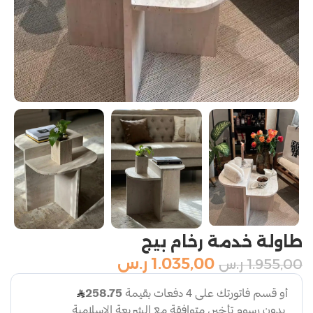
طاولة خدمة رخام بيج
1.035,00
ر.س
1.955,00
ر.س