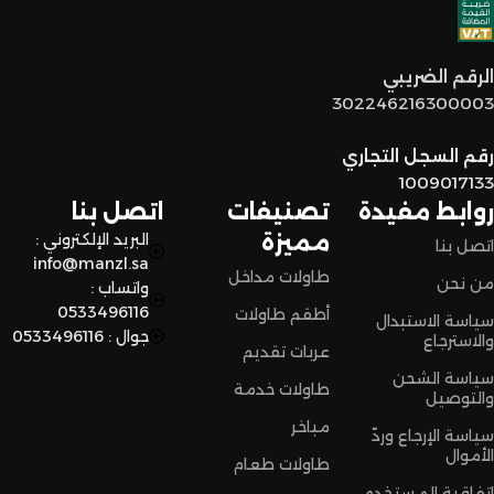
توصيل سريع وآمن
: نوفر خدمة توصيل سريعة وآمنة علشان
الرقم الضريبي
نضمن وصول منتجاتكم بأفضل حالة وفي أقصر وقت ممكن.
302246216300003
لا تترددون،
رقم السجل التجاري
اختاروا الراحة والأناقة من المنزل النادر للاثاث الآن وعيشوا تجربة
1009017133
تسوق مميزة.
روابط مفيدة
تصنيفات
اتصل بنا
مميزة
البريد الإلكتروني :
اتصل بنا
info@manzl.sa
طاولات مداخل
من نحن
واتساب :
0533496116
أطقم طاولات
سياسة الاستبدال
جوال : 0533496116
والاسترجاع
عربات تقديم
سياسة الشحن
طاولات خدمة
والتوصيل
مباخر
سياسة الإرجاع وردّ
الأموال
طاولات طعام
اتفاقية المستخدم