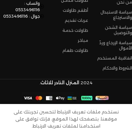
طاولات مداخل
من نحن
واتساب :
0533496116
أطقم طاولات
سياسة الاستبدال
جوال : 0533496116
والاسترجاع
عربات تقديم
سياسة الشحن
طاولات خدمة
والتوصيل
مباخر
سياسة الإرجاع وردّ
الأموال
طاولات طعام
اتفاقية المستخدم
الشروط والاحكام
2024
المنزل النادر للاثاث
.
طاولة
خدمة
نستخدم ملفات تعريف الارتباط لتحسين تجربتك على
عصرية
موقعنا. بتصفحك لهذا الموقع، فإنك توافق على
حديد
-
86,25
ر.س
لون
استخدامنا لملفات تعريف الارتباط.
المتجر
واتساب
المفضله
السلة
حسابي
ذهبي