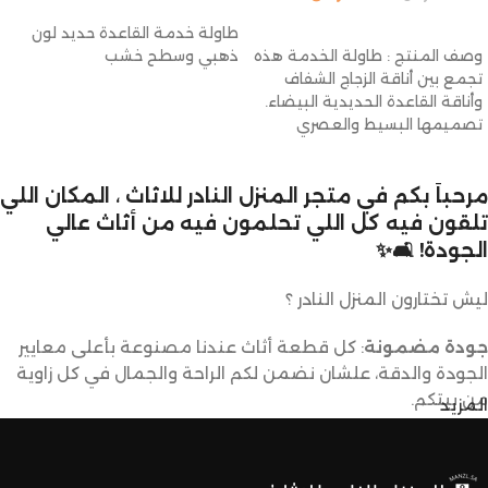
إضافة إلى السلة
إضافة إلى السلة
طاولة خدمة القاعدة حديد لون
وصف المنتج : طاولة الخدمة هذه
ذهبي وسطح خشب
تجمع بين أناقة الزجاج الشفاف
وأناقة القاعدة الحديدية البيضاء.
تصميمها البسيط والعصري
يضفي لمسة
مرحباً بكم في متجر المنزل النادر للاثاث ، المكان اللي
تلقون فيه كل اللي تحلمون فيه من أثاث عالي
الجودة! 🛋️✨
ليش تختارون المنزل النادر ؟
جودة مضمونة
: كل قطعة أثاث عندنا مصنوعة بأعلى معايير
الجودة والدقة، علشان نضمن لكم الراحة والجمال في كل زاوية
من بيتكم.
المزيد
تصاميم متنوعة
: عندنا تشكيلة كبيرة من الأثاث تناسب كل
الأذواق والديكورات. ما راح تحتاجون تدورون كثير علشان تلقون