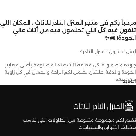
مرحباً بكم في متجر المنزل النادر للاثاث ، المكان اللي
تلقون فيه كل اللي تحلمون فيه من أثاث عالي
الجودة! 🛋️✨
ليش تختارون المنزل النادر ؟
جودة مضمونة
: كل قطعة أثاث عندنا مصنوعة بأعلى معايير
الجودة والدقة، علشان نضمن لكم الراحة والجمال في كل زاوية
من بيتكم.
المزيد
تصاميم متنوعة
: عندنا تشكيلة كبيرة من الأثاث تناسب كل
الأذواق والديكورات. ما راح تحتاجون تدورون كثير علشان تلقون
اللي يعجبكم.
نقدم لكم مجموعة متنوعة من الطاولات التي تناسب
مختلف الأذواق والاحتياجات.
أسعار تنافسية
: نقدم لكم أفضل الأسعار في السوق بدون ما
نتنازل عن الجودة.