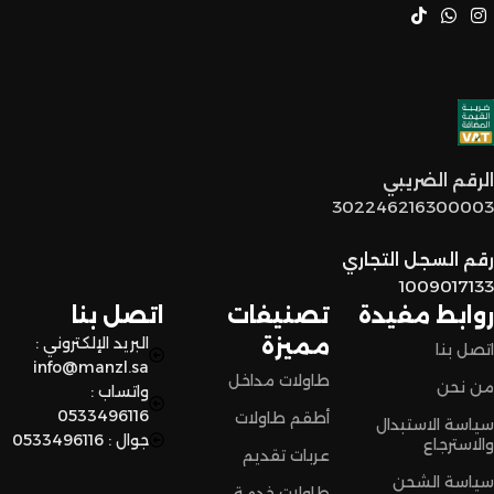
خدمة عملاء مميزة
: فريقنا مستعد يساعدكم في أي وقت، من
اختيار القطع المناسبة لين توصل لكم لحد البيت.
توصيل سريع وآمن
: نوفر خدمة توصيل سريعة وآمنة علشان
الرقم الضريبي
نضمن وصول منتجاتكم بأفضل حالة وفي أقصر وقت ممكن.
302246216300003
لا تترددون،
رقم السجل التجاري
اختاروا الراحة والأناقة من المنزل النادر للاثاث الآن وعيشوا تجربة
1009017133
تسوق مميزة.
روابط مفيدة
تصنيفات
اتصل بنا
مميزة
البريد الإلكتروني :
اتصل بنا
info@manzl.sa
طاولات مداخل
من نحن
واتساب :
0533496116
أطقم طاولات
سياسة الاستبدال
جوال : 0533496116
والاسترجاع
عربات تقديم
سياسة الشحن
طاولات خدمة