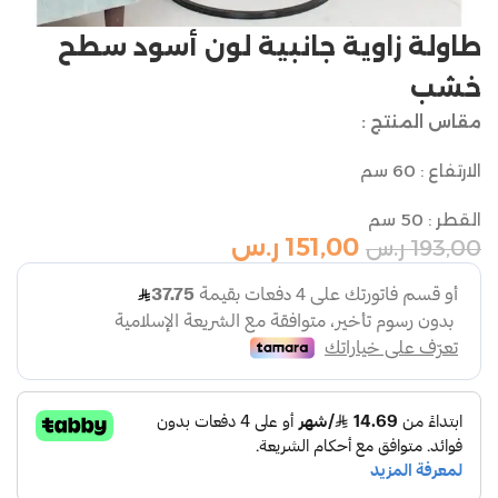
طاولة زاوية جانبية لون أسود سطح
خشب
مقاس المنتج :
الارتفاع : 60 سم
القطر : 50 سم
151,00
ر.س
193,00
ر.س