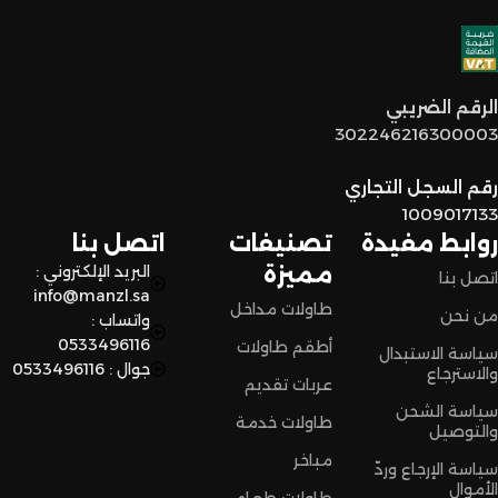
اختيار القطع المناسبة لين توصل لكم لحد البيت.
توصيل سريع وآمن
: نوفر خدمة توصيل سريعة وآمنة علشان
الرقم الضريبي
نضمن وصول منتجاتكم بأفضل حالة وفي أقصر وقت ممكن.
302246216300003
لا تترددون،
رقم السجل التجاري
اختاروا الراحة والأناقة من المنزل النادر للاثاث الآن وعيشوا تجربة
1009017133
تسوق مميزة.
روابط مفيدة
تصنيفات
اتصل بنا
مميزة
البريد الإلكتروني :
اتصل بنا
info@manzl.sa
طاولات مداخل
من نحن
واتساب :
0533496116
أطقم طاولات
سياسة الاستبدال
جوال : 0533496116
والاسترجاع
عربات تقديم
سياسة الشحن
طاولات خدمة
والتوصيل
مباخر
سياسة الإرجاع وردّ
الأموال
طاولات طعام