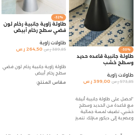
-32%
طاولة زاوية جانبية رخام لون
فضي سطح رخام أبيض
طاولات زاوية
264,50
ر.س
389,85
ر.س
-30%
طاولة جانبية قاعده حديد
إضافة إلى السلة
وسطح خشب
طاولة زاوية جانبية رخام لون فضي
سطح رخام أبيض
طاولات زاوية
399,00
ر.س
573,85
ر.س
مقاس المنتج:
إضافة إلى السلة
الارتفاع
: 60 سم
“احصل على طاولة جانبية أنيقة
القطر
: 50 سم
مع قاعدة من الحديد وسطح
خشبي، تضيف لمسة جمالية
وعصرية إلى ديكور منزلك. تتميز
هذه