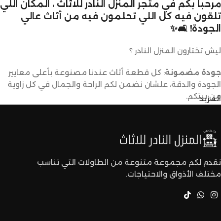
مرحباً بكم في متجر المنزل النادر للاثاث ، المكان اللي
تلقون فيه كل اللي تحلمون فيه من أثاث عالي
الجودة! 🛋️✨
ليش تختارون المنزل النادر ؟
جودة مضمونة
: كل قطعة أثاث عندنا مصنوعة بأعلى معايير
الجودة والدقة، علشان نضمن لكم الراحة والجمال في كل زاوية
من بيتكم.
المزيد
تصاميم متنوعة
: عندنا تشكيلة كبيرة من الأثاث تناسب كل
الأذواق والديكورات. ما راح تحتاجون تدورون كثير علشان تلقون
اللي يعجبكم.
نقدم لكم مجموعة متنوعة من الطاولات التي تناسب
مختلف الأذواق والاحتياجات.
أسعار تنافسية
: نقدم لكم أفضل الأسعار في السوق بدون ما
نتنازل عن الجودة.
خدمة عملاء مميزة
: فريقنا مستعد يساعدكم في أي وقت، من