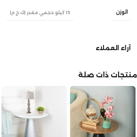
الوزن
15 كيلو حجمي مقدر (ك ح م)
آراء العملاء
منتجات ذات صلة