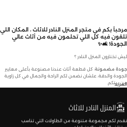
مرحباً بكم في متجر المنزل النادر للاثاث ، المكان اللي
تلقون فيه كل اللي تحلمون فيه من أثاث عالي
الجودة! 🛋️✨
ليش تختارون المنزل النادر ؟
جودة مضمونة
: كل قطعة أثاث عندنا مصنوعة بأعلى معايير
الجودة والدقة، علشان نضمن لكم الراحة والجمال في كل زاوية
من بيتكم.
المزيد
تصاميم متنوعة
: عندنا تشكيلة كبيرة من الأثاث تناسب كل
الأذواق والديكورات. ما راح تحتاجون تدورون كثير علشان تلقون
اللي يعجبكم.
نقدم لكم مجموعة متنوعة من الطاولات التي تناسب