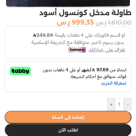
طاولة مدخل كونسول أسود
999,35
ر.س
1.610,00
ر.س
+
-
إضافة إلى السلة
اطلب الآن