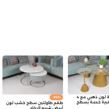
طقم طاولة لون ذهبي مع 4
-30%
يرة خدمة بسطح
طقم طاولتين سطح خشب لون
أبيض شبيه الرخام