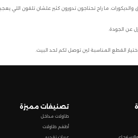
ق والديكورات. ما راح تحتاجون تدورون كثير علشان تلقون اللي يعجب
ل عن الجودة.
يار القطع المناسبة لين توصل لكم لحد البيت.
ضمن وصول منتجاتكم بأفضل حالة وفي أقصر وقت ممكن.
 تسوق مميزة.
تصنيفات مميزة
طاولات مداخل
أطقم طاولات
الاسترجاع
عربات تقديم