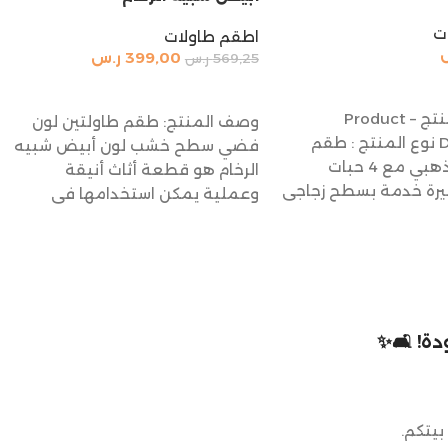
ت
اطقم طاولات
399,00
ر.س
569,25
ر.س
السلة
إضافة إلى السلة
تفاصيل المنتج – Product
وصف المنتج: طقم طاولتين لون
Description نوع المنتج : طقم
فضي سطح خشب لون أبيض شبيه
طاولة لون ذهبي مع 4 حبات
الرخام هو قطعة أثاث أنيقة
رة خدمة بسطح زجاجي
وعملية يمكن استخدامها في
ة! 🛋️✨
بيتكم.