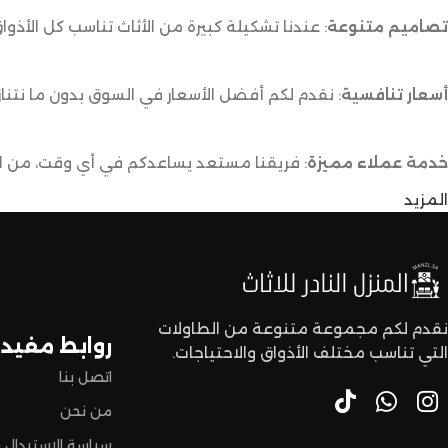
تصاميم متنوعة
: عندنا تشكيلة كبيرة من الأثاث تناسب كل الأذوا
أسعار تنافسية
: نقدم لكم أفضل الأسعار في السوق بدون ما نتناز
خدمة عملاء مميزة
: فريقنا مستعد يساعدكم في أي وقت، من اخت
المزيد
توصيل سريع وآمن
: نوفر خدمة توصيل سريعة وآمنة علشان ن
لا تترددون،
اختاروا الراحة والأناقة من المنزل النادر للاثاث الآن وعيشوا تجربة
نقدم لكم مجموعة متنوعة من الطاولات
روابط مفيدة
التي تناسب مختلف الأذواق والاحتياجات.
اتصل بنا
من نحن
سياسة الاستبدال و