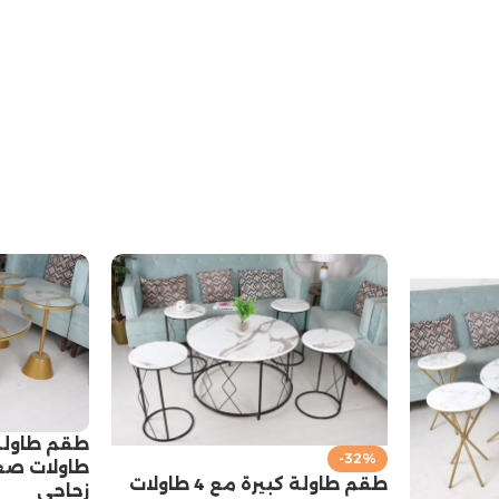
-32%
طاولات صغ
طقم طاولة كبيرة مع 4 طاولات
زجاجي