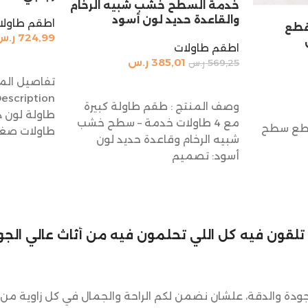
خدمة السطح خشب شبيه الرخام
والقاعدة حديد لون أسود
اطقم طاولا
اولات تقديم 5 قطع
724,99
ر.س
اطقم طاولات
إضافة إلى 
385,01
ر.س
569,25
ر.س
إضافة إلى السلة
وصف المنتج : طقم طاولة كبيرة
مع 4 طاولات خدمة – سطح خشب
ولات تقديم 5 قطع سطح
طاولات صغي
شبيه الرخام وقاعدة حديد لون
أسود: تصميم
لي تلقون فيه كل اللي تحلمون فيه من أثاث عالي الجود
ودة والدقة، علشان نضمن لكم الراحة والجمال في كل زاوية من 