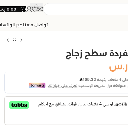
0,00
ر.
تواصل معنا عبر الواتسا
فردة سطح زجاج
ر.س