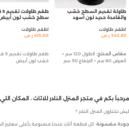
طاولة تقديم السطح خشب
طقم ط
والقاعدة حديد لون أسود
سطح خشب لون أبيض
اطقم طاولات
اطقم طاولات
343,85
ر.س
415,00
ر.س
إضافة إلى السلة
إضافة إلى السلة
مقاس المنتج:
الطول 120 سم ×
طقم طا
العرض 60 سم × الارتفاع 50 سم
خشب لون أبيض
مرحباً بكم في متجر المنزل النادر للاثاث ، المكان ال
ليش تختارون المنزل النادر ؟
جودة مضمونة
: كل قطعة أثاث عندنا مصنوعة بأعلى معايير الج