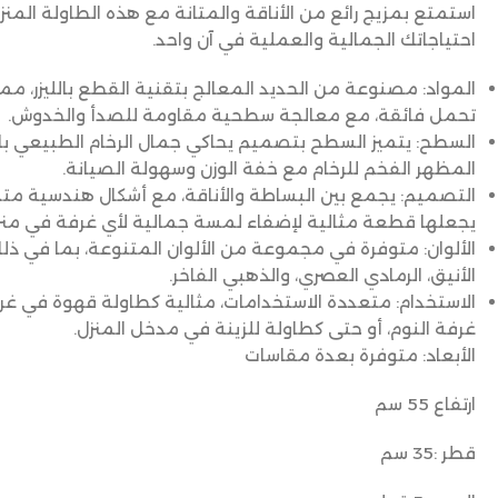
استمتع بمزيج رائع من الأناقة والمتانة مع هذه الطاولة المن
احتياجاتك الجمالية والعملية في آن واحد.
المواد
: مصنوعة من الحديد المعالج بتقنية القطع بالليزر، م
تحمل فائقة، مع معالجة سطحية مقاومة للصدأ والخدوش.
السطح
: يتميز السطح بتصميم يحاكي جمال الرخام الطبيعي با
المظهر الفخم للرخام مع خفة الوزن وسهولة الصيانة.
التصميم
: يجمع بين البساطة والأناقة، مع أشكال هندسية متد
يجعلها قطعة مثالية لإضفاء لمسة جمالية لأي غرفة في منز
الألوان
: متوفرة في مجموعة من الألوان المتنوعة، بما في ذلك
الأنيق، الرمادي العصري، والذهبي الفاخر.
الاستخدام
: متعددة الاستخدامات، مثالية كطاولة قهوة في غر
غرفة النوم، أو حتى كطاولة للزينة في مدخل المنزل.
الأبعاد
: متوفرة بعدة مقاسات
ارتفاع 55 سم
قطر :35 سم