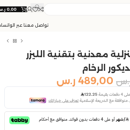
0,00
ر.
تواصل معنا عبر الواتسا
لية معدنية بتقنية الليزر
كور الرخام
489,00
ر.س
.س