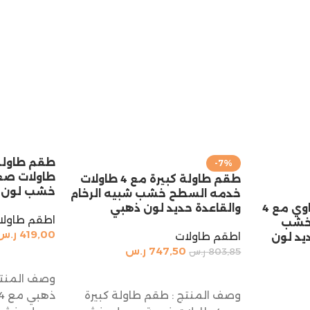
-7%
طاولات صغ
طقم طاولة كبيرة مع 4 طاولات
خشب لون ر
خدمه السطح خشب شبيه الرخام
طقم طاولة شكل بيضاوي مع 4
والقاعدة حديد لون ذهبي
اطقم طاولا
 خشب
419,00
ر.س
اطقم طاولات
يد لون
747,50
ر.س
803,85
ر.س
إضافة إلى 
إضافة إلى السلة
وصف المنتج
وصف المنتج : طقم طاولة كبيرة