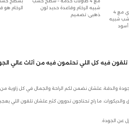
مع 4 طاولات خدمة – سطح خشب
بسطح خشب 
شبيه الرخام وقاعدة حديد لون
الرخام هو 
طقم طاولة شكل بيضاوي مع 4
ذهبي: تصميم
شب شبيه
 أسود
لي تلقون فيه كل اللي تحلمون فيه من أثاث عالي الجود
ودة والدقة، علشان نضمن لكم الراحة والجمال في كل زاوية من 
ق والديكورات. ما راح تحتاجون تدورون كثير علشان تلقون اللي يعجب
ل عن الجودة.