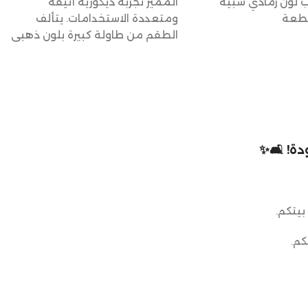
لون رمادي شبيه
المميز تجربة ديكورية أنيقة
قطعة
ومتعددة الاستخدامات. يتألف
الطقم من طاولة كبيرة بلون ذهبي
مع
ة! 🛋️✨
بيتكم.
كم.