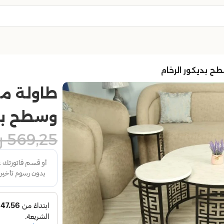
طح بديكور الرخام
طاولة منز
وسطح بدي
569,25
ر