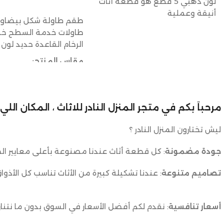
لون ذهبي 5 قطع هو قطعة أثاث
إضافة إلى السلة
أنيقة وعملية
طاولات خدمة السطح خ
الرخام القاعدة حديد لون
مقاس المنتج:
الطاولة الكبيرة
الطول 120 سم
مرحباً بكم في متجر المنزل النادر للاثاث ، المكان ال
العرض 60 سم
الارتفاع 50 سم
ليش تختارون المنزل النادر ؟
الطاولات الصغيرة
جودة مضمونة
: كل قطعة أثاث عندنا مصنوعة بأعلى معايير الج
القطر 35 سم
تصاميم متنوعة
: عندنا تشكيلة كبيرة من الأثاث تناسب كل الأذوا
الارتفاع 55 سم
أسعار تنافسية
: نقدم لكم أفضل الأسعار في السوق بدون ما نتناز