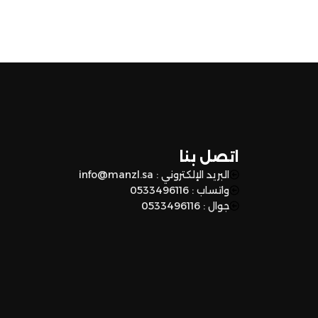
اتصل بنا
البريد الإلكتروني : info@manzl.sa
واتساب : 0533496116
جوال : 0533496116