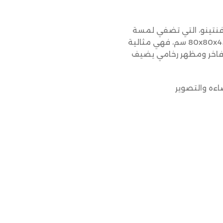
رافنتينو، التي تضفي لمسة
فاخرة على ديكور منزلك مع تصميمها المربع الأنيق. بمقاس 80x80x45 سم، فهي مثالية
 فاخر ومظهر رخامي يضيف
اءه والتصوير