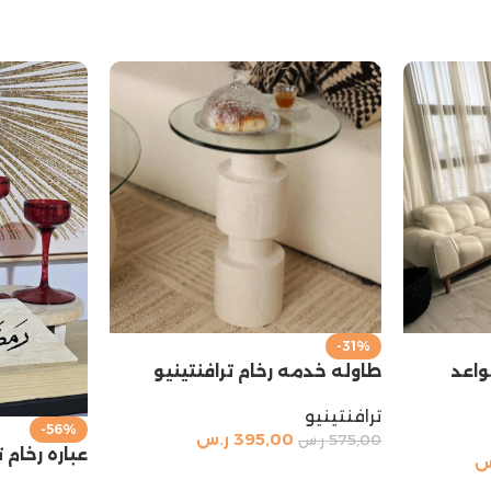
-31%
واعد
طاوله خدمه رخام ترافنتينيو
ترافنتينيو
-56%
395,00
ر.س
575,00
ر.س
عباره رخام 
س
إضافة إلى السلة