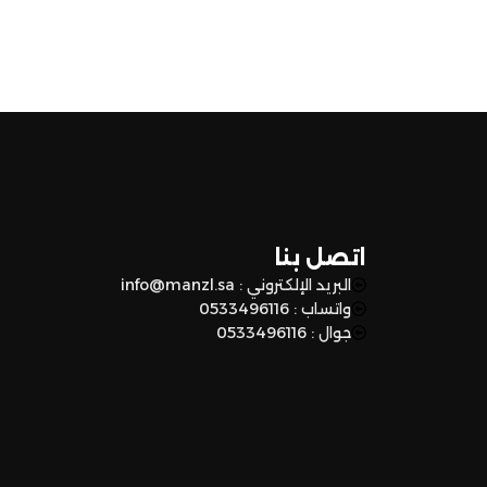
اتصل بنا
البريد الإلكتروني : info@manzl.sa
واتساب : 0533496116
جوال : 0533496116