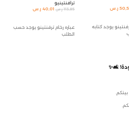
ترافنتينيو
50,
ر.س
40,01
ر.س
113,85
ر.س
السلة
إضافة إلى السلة
رفنتينو يوجد كتابه
عباره رخام ترفنتينو يوجد حسب
الطلب
ة! 🛋️✨
بيتكم.
كم.