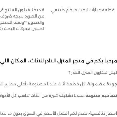
إضافة إلى السلة
إضافة إلى السلة
قطعه عبارات ترحيبيه رخام طبيعي
قد يختلف لون المنتج في
عن الصوره نتيجه ضروف ا
والتصوير **وصف المنتج
**طاولة
مرحباً بكم في متجر المنزل النادر للاثاث ، المكان ال
ليش تختارون المنزل النادر ؟
جودة مضمونة
: كل قطعة أثاث عندنا مصنوعة بأعلى معايير الج
تصاميم متنوعة
: عندنا تشكيلة كبيرة من الأثاث تناسب كل الأذوا
أسعار تنافسية
: نقدم لكم أفضل الأسعار في السوق بدون ما نتناز