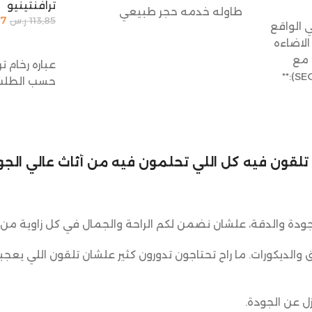
ترافنتينيو
طاوله خدمه حجر طبيعي
57
113,85
ر.س
 الواقع
إضافة إلى 
لاضاءه
 مع
عباره رخام ت
تحسين محركات البحث (SEO):**
حسب الطلب
لي تلقون فيه كل اللي تحلمون فيه من أثاث عالي الجود
ودة والدقة، علشان نضمن لكم الراحة والجمال في كل زاوية من 
ق والديكورات. ما راح تحتاجون تدورون كثير علشان تلقون اللي يعجب
ل عن الجودة.