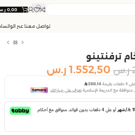
0,00
ر.
تواصل معنا عبر الواتسا
ام ترفنتينو
1.552,50
ر.س
ر.س