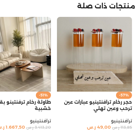
منتجات ذات صلة
-51%
-57%
حجر رخام ترافنتينيو عبارات عين
طاولة رخام ترفنتينو بق
ترحب وعين تهلي
خشبية
ترافنتينيو
ترافنتينيو
49,00
ر.س
1.667,50
ر.
113,85
ر.س
3.413,20
ر.س