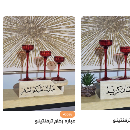
-65%
ترفنتينو
عباره رخام ترفنتينو