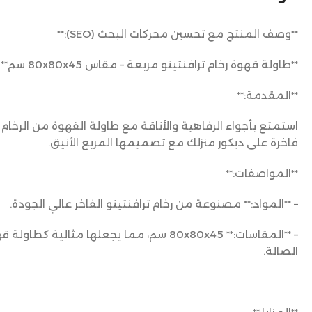
**وصف المنتج مع تحسين محركات البحث (SEO):**
**طاولة قهوة رخام ترافنتينو مربعة – مقاس 80x80x45 سم**
**المقدمة:**
استمتع بأجواء الرفاهية والأناقة مع طاولة القهوة من الرخام
فاخرة على ديكور منزلك مع تصميمها المربع الأنيق.
**المواصفات:**
– **المواد:** مصنوعة من رخام ترافنتينو الفاخر عالي الجودة.
– **المقاسات:** 80x80x45 سم، مما يجعلها مثال
الصالة.