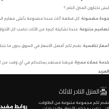
ليش تختارون المنزل النادر ؟
جودة مضمونة
: كل قطعة أثاث عندنا مصنوعة بأعلى معايير الج
تصاميم متنوعة
: عندنا تشكيلة كبيرة من الأثاث تناسب كل الأذوا
أسعار تنافسية
: نقدم لكم أفضل الأسعار في السوق بدون ما نتناز
خدمة عملاء مميزة
: فريقنا مستعد يساعدكم في أي وقت، من اخت
المزيد
توصيل سريع وآمن
: نوفر خدمة توصيل سريعة وآمنة علشان ن
لا تترددون،
اختاروا الراحة والأناقة من المنزل النادر للاثاث الآن وعيشوا تجربة
نقدم لكم مجموعة متنوعة من الطاولات
روابط مفيدة
التي تناسب مختلف الأذواق والاحتياجات.