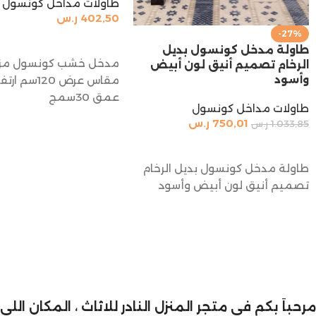
طاولات مداخل كونسول
402,50
ر.س
-27%
إضافة إلى السلة
طاولة مدخل كونسول بديل
مدخل خشب كونسول مز
الرخام تصميم أنيق لون أبيض
وأسود
عمق 30سمج
طاولات مداخل كونسول
750,01
ر.س
1.033,85
ر.س
إضافة إلى السلة
طاولة مدخل كونسول بديل الرخام
تصميم أنيق لون أبيض وأسود
مرحباً بكم في متجر المنزل النادر للاثاث ، المكان ال