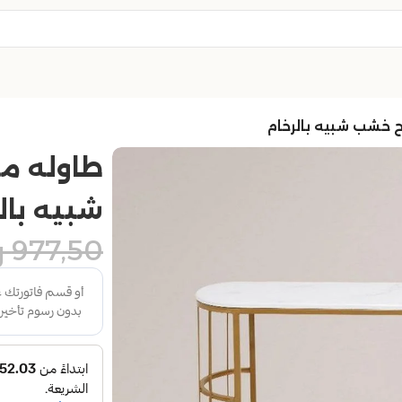
خشب شبيه بالرخام
طاوله 
شبيه بال
977,50
ر