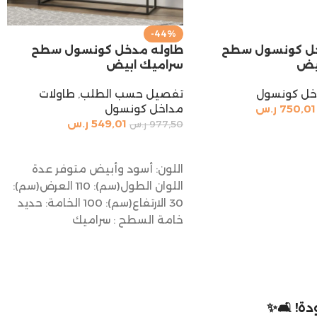
-44%
خل كونسول سطح
طاوله مدخل كونسول سطح
يض
سراميك ابيض
خل كونسول
تفصيل حسب الطلب
,
طاولات
750,01
ر.س
مداخل كونسول
549,01
ر.س
977,50
ر.س
السلة
إضافة إلى السلة
اللون: أسود وأبيض متوفر عدة
اللوان الطول(سم): 110 العرض(سم):
30 الارتفاع(سم): 100 الخامة: حديد
خامة السطح : سراميك
ة! 🛋️✨