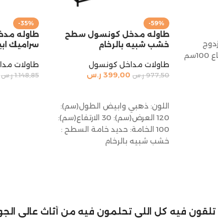
-35%
-59%
طاوله مدخل كونسول سطح
طاوله مد
دوج
خشب شبيه بالرخام
سراميك اب
مقاس عرض 120سم ارتفاع 100سم
طاولات مداخل كونسول
طاولات مدا
399,00
ر.س
977,50
ر.س
1.148,85
ر.س
إضافة إلى السلة
إضافة إلى 
اللون: ذهبي وابيض الطول(سم):
120 العرض(سم): 30 الارتفاع(سم):
100 الخامة: حديد خامة السطح :
خشب شبيه بالرخام
لي تلقون فيه كل اللي تحلمون فيه من أثاث عالي الجود