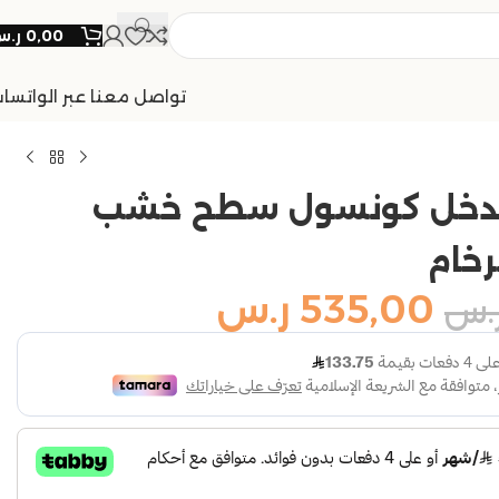
0,00
ر.
تواصل معنا عبر الواتسا
مدخل كونسول سطح خشب
رخام
535,00
ر.س
.س