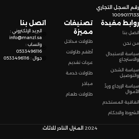
رقم السجل التجاري
اختاروا الراحة والأناقة من المنزل النادر للاثاث الآن وعيشوا تجربة
1009017133
تسوق مميزة.
روابط مفيدة
تصنيفات
اتصل بنا
مميزة
البريد الإلكتروني :
اتصل بنا
info@manzl.sa
طاولات مداخل
من نحن
واتساب :
0533496116
أطقم طاولات
سياسة الاستبدال
جوال : 0533496116
والاسترجاع
عربات تقديم
سياسة الشحن
طاولات خدمة
والتوصيل
مباخر
سياسة الإرجاع وردّ
الأموال
طاولات طعام
اتفاقية المستخدم
الشروط والاحكام
2024
المنزل النادر للاثاث
.