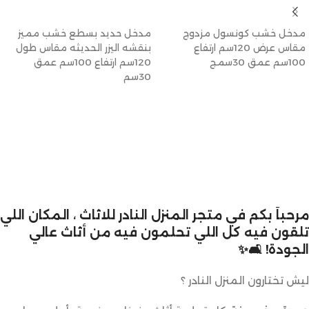
إضافة إلى السلة
إضافة إلى السلة
مدخل خشب كونسول مزدوج
مدخل حديد بسطع خشب مميز
مقاس عرض 120سم ارتفاع
بنقشه اليزر الحديثه مقاس طول
100سم عمق 30سمج
120سم ارتفاع 100سم عمق
30سم
مرحباً بكم في متجر المنزل النادر للاثاث ، المكان اللي
تلقون فيه كل اللي تحلمون فيه من أثاث عالي
الجودة! 🛋️✨
ليش تختارون المنزل النادر ؟