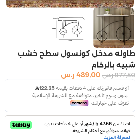
طاوله مدخل كونسول سطح خشب
شبيه بالرخام
489,00
ر.س
977,50
ر.س