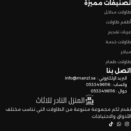
تصنيفات مميزة
طاولات مداخل
توصيل سريع وآمن
: نوفر خدمة توصيل سريعة وآمنة علشان
أطقم طاولات
نضمن وصول منتجاتكم بأفضل حالة وفي أقصر وقت ممكن.
لا تترددون،
عربات تقديم
طاولات خدمة
اختاروا الراحة والأناقة من المنزل النادر للاثاث الآن وعيشوا تجربة
تسوق مميزة.
مباخر
طاولات طعام
اتصل بنا
البريد الإلكتروني : info@manzl.sa
واتساب : 0533496116
جوال : 0533496116
نقدم لكم مجموعة متنوعة من الطاولات التي تناسب مختلف
الأذواق والاحتياجات.