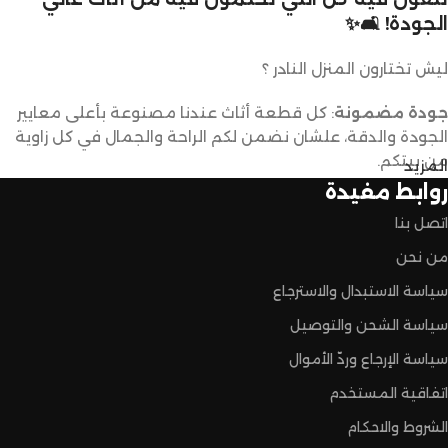
الجودة! 🛋️✨
ليش تختارون المنزل النادر ؟
جودة مضمونة
: كل قطعة أثاث عندنا مصنوعة بأعلى معايير
الجودة والدقة، علشان نضمن لكم الراحة والجمال في كل زاوية
من بيتكم.
المزيد
روابط مفيدة
تصاميم متنوعة
: عندنا تشكيلة كبيرة من الأثاث تناسب كل
اتصل بنا
الأذواق والديكورات. ما راح تحتاجون تدورون كثير علشان تلقون
اللي يعجبكم.
من نحن
سياسة الاستبدال والاسترجاع
أسعار تنافسية
: نقدم لكم أفضل الأسعار في السوق بدون ما
سياسة الشحن والتوصيل
نتنازل عن الجودة.
سياسة الإرجاع وردّ الأموال
اتفاقية المستخدم
خدمة عملاء مميزة
: فريقنا مستعد يساعدكم في أي وقت، من
الشروط والاحكام
اختيار القطع المناسبة لين توصل لكم لحد البيت.