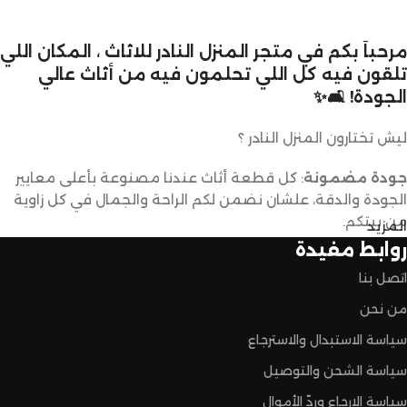
مرحباً بكم في متجر المنزل النادر للاثاث ، المكان اللي
تلقون فيه كل اللي تحلمون فيه من أثاث عالي
الجودة! 🛋️✨
ليش تختارون المنزل النادر ؟
جودة مضمونة
: كل قطعة أثاث عندنا مصنوعة بأعلى معايير
الجودة والدقة، علشان نضمن لكم الراحة والجمال في كل زاوية
من بيتكم.
المزيد
روابط مفيدة
تصاميم متنوعة
: عندنا تشكيلة كبيرة من الأثاث تناسب كل
اتصل بنا
الأذواق والديكورات. ما راح تحتاجون تدورون كثير علشان تلقون
اللي يعجبكم.
من نحن
سياسة الاستبدال والاسترجاع
أسعار تنافسية
: نقدم لكم أفضل الأسعار في السوق بدون ما
سياسة الشحن والتوصيل
نتنازل عن الجودة.
سياسة الإرجاع وردّ الأموال