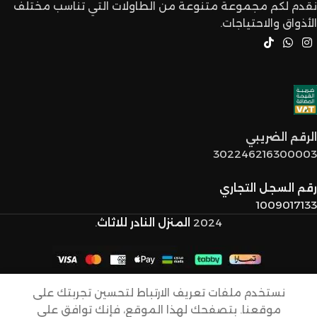
نقدم لكم مجموعة متنوعة من الطاولات التي تناسب مختلف
الأذواق والاحتياجات.
الرقم الضريبي
302246216300003
رقم السجل التجاري
1009017133
2024
المنزل النادر للاثاث
.
نستخدم ملفات تعريف الارتباط لتحسين تجربتك على
طاوله
موقعنا. بتصفحك لهذا الموقع، فإنك توافق على