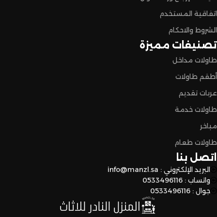
اتفاقية المستخدم
خدمة عملاء مميزة
: فريقنا مستعد يساعدكم في أي وقت، من
الشروط والاحكام
اختيار القطع المناسبة لين توصل لكم لحد البيت.
تصنيفات مميزة
طاولات مداخل
توصيل سريع وآمن
: نوفر خدمة توصيل سريعة وآمنة علشان
أطقم طاولات
نضمن وصول منتجاتكم بأفضل حالة وفي أقصر وقت ممكن.
لا تترددون،
عربات تقديم
طاولات خدمة
اختاروا الراحة والأناقة من المنزل النادر للاثاث الآن وعيشوا تجربة
تسوق مميزة.
مباخر
طاولات طعام
اتصل بنا
البريد الإلكتروني : info@manzl.sa
واتساب : 0533496116
جوال : 0533496116