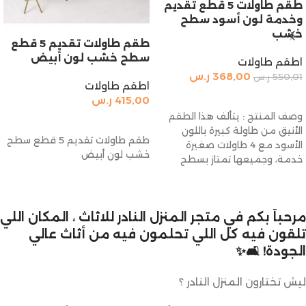
طقم طاولات 5 قطع تقديم
وخدمة لون أسود سطح
خشب
طقم طاولات تقديم 5 قطع
سطح خشب لون أبيض
اطقم طاولات
368,00
ر.س
550,01
ر.س
اطقم طاولات
إضافة إلى السلة
415,00
ر.س
وصف المنتج : يتألف هذا الطقم
إضافة إلى السلة
الأنيق من طاولة كبيرة باللون
طقم طاولات تقديم 5 قطع سطح
الأسود مع 4 طاولات صغيرة
خشب لون أبيض
خدمة، وجميعها تمتاز بسطح
مرحباً بكم في متجر المنزل النادر للاثاث ، المكان اللي
تلقون فيه كل اللي تحلمون فيه من أثاث عالي
الجودة! 🛋️✨
ليش تختارون المنزل النادر ؟