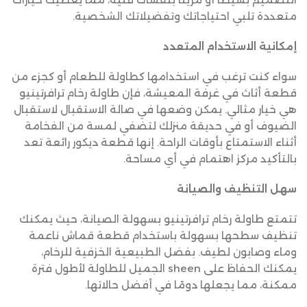
متعددة تلبي احتياجاتك وتفضيلاتك الشخصية.
إمكانية الاستخدام المتعدد
سواء كنت ترغب في استخدامها كطاولة للطعام أو كجزء من
قطعة أثاث في غرفة المعيشة، فإن طاولة رخام ترافرتينيو
هي خيار مثالي. يمكن وضعها في صالة الاستقبال لاستقبال
الضيوف أو في حديقة منزلك لتضفي لمسة من الفخامة
أثناء الاستمتاع بأوقات الراحة. إنها قطعة ديكور رائعة تعد
بالتأكيد مركز اهتمام في أي مساحة.
سهل التنظيف والصيانة
تتمتع طاولة رخام ترافرتينيو بسهولة الصيانة، حيث يمكنك
تنظيف سطحها بسهولة باستخدام قطعة قماش ناعمة
وماء وصابون لطيف. بفضل الطبيعية الخزفية للرخام،
يمكنك الحفاظ على sheen الجميل للطاولة لأطول فترة
ممكنة، مما يجعلها دومًا في أفضل حالاتها.