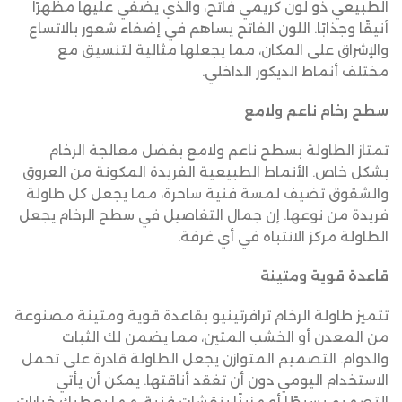
الطبيعي ذو لون كريمي فاتح، والذي يضفي عليها مظهرًا
أنيقًا وجذابًا. اللون الفاتح يساهم في إضفاء شعور بالاتساع
والإشراق على المكان، مما يجعلها مثالية لتنسيق مع
مختلف أنماط الديكور الداخلي.
سطح رخام ناعم ولامع
تمتاز الطاولة بسطح ناعم ولامع بفضل معالجة الرخام
بشكل خاص. الأنماط الطبيعية الفريدة المكونة من العروق
والشقوق تضيف لمسة فنية ساحرة، مما يجعل كل طاولة
فريدة من نوعها. إن جمال التفاصيل في سطح الرخام يجعل
الطاولة مركز الانتباه في أي غرفة.
قاعدة قوية ومتينة
تتميز طاولة الرخام ترافرتينيو بقاعدة قوية ومتينة مصنوعة
من المعدن أو الخشب المتين، مما يضمن لك الثبات
والدوام. التصميم المتوازن يجعل الطاولة قادرة على تحمل
الاستخدام اليومي دون أن تفقد أناقتها. يمكن أن يأتي
التصميم بسيطًا أو مزينًا بنقشات فنية، مما يعطيك خيارات