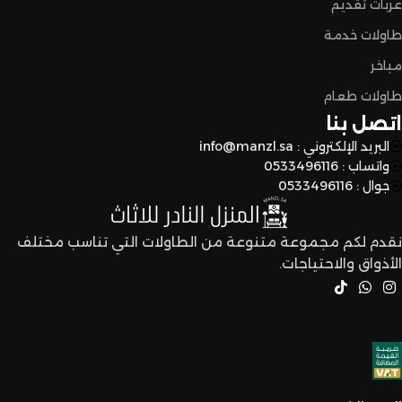
لا تترددون،
عربات تقديم
طاولات خدمة
اختاروا الراحة والأناقة من المنزل النادر للاثاث الآن وعيشوا تجربة
تسوق مميزة.
مباخر
طاولات طعام
اتصل بنا
البريد الإلكتروني : info@manzl.sa
واتساب : 0533496116
جوال : 0533496116
نقدم لكم مجموعة متنوعة من الطاولات التي تناسب مختلف
الأذواق والاحتياجات.