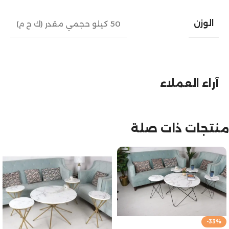
الوزن
50 كيلو حجمي مقدر (ك ح م)
آراء العملاء
منتجات ذات صلة
-33%