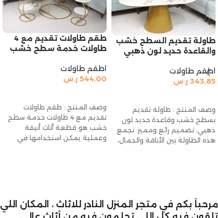
طقم طاولات تقديم مع 4
طاولة تقديم السطح خشب
طاولات خدمة سطح خشب
والقاعدة حديد لون ذهبي
اطقم طاولات
اطقم طاولات
544,00
ر.س
343,85
ر.س
إضافة إلى السلة
إضافة إلى السلة
وصف المنتج : طقم طاولات
وصف المنتج : طاولة تقديم
تقديم مع 4 طاولات خدمة سطح
بسطح خشب وقاعدة حديد لون
خشب هو قطعة أثاث أنيقة
ذهبي: تصميم رائع ومميز: تجمع
وعملية يمكن استخدامها في
هذه الطاولة بين الأناقة والجمال،
مرحباً بكم في متجر المنزل النادر للاثاث ، المكان اللي
تلقون فيه كل اللي تحلمون فيه من أثاث عالي