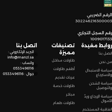
توصيل سريع وآمن
: نوفر خدمة توصيل سريعة وآمنة علشان
الرقم الضريبي
نضمن وصول منتجاتكم بأفضل حالة وفي أقصر وقت ممكن.
302246216300003
لا تترددون،
رقم السجل التجاري
اختاروا الراحة والأناقة من المنزل النادر للاثاث الآن وعيشوا تجربة
1009017133
تسوق مميزة.
روابط مفيدة
تصنيفات
اتصل بنا
مميزة
البريد الإلكتروني :
اتصل بنا
info@manzl.sa
طاولات مداخل
من نحن
واتساب :
0533496116
أطقم طاولات
سياسة الاستبدال
جوال : 0533496116
والاسترجاع
عربات تقديم
سياسة الشحن
طاولات خدمة
والتوصيل
مباخر
سياسة الإرجاع وردّ
الأموال
طاولات طعام
اتفاقية المستخدم