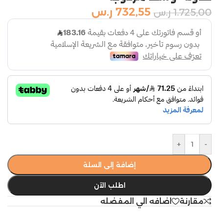
732,55
ر.س
1.725,00
ر.س
+
-
إضافة إلى السلة
اطلب الآن
مقارنة
اضافه الي المفضله