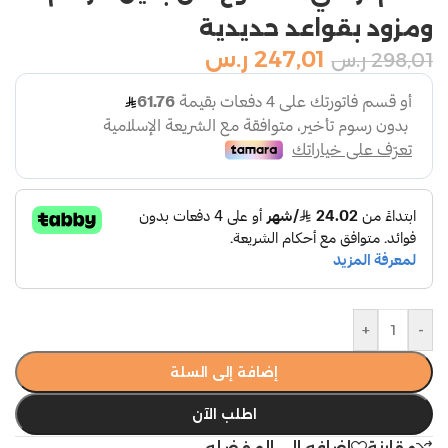
ومزود بقواعد حديدية
247,01
ر.س
298,01
ر.س
+
-
إضافة إلى السلة
اطلب الآن
مقارنة
اضافه الي المفضله