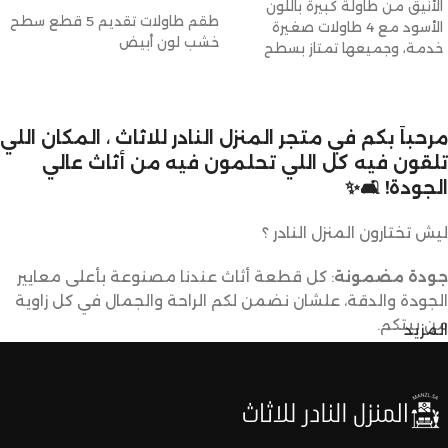
الأنيق من طاولة كبيرة باللون
طقم طاولات تقديم 5 قطع سطح
الأسود مع 4 طاولات صغيرة
خشب لون أبيض
خدمة، وجميعها تمتاز بسطح
مرحباً بكم في متجر المنزل النادر للاثاث ، المكان اللي
تلقون فيه كل اللي تحلمون فيه من أثاث عالي
الجودة! 🛋️✨
ليش تختارون المنزل النادر ؟
جودة مضمونة
: كل قطعة أثاث عندنا مصنوعة بأعلى معايير
الجودة والدقة، علشان نضمن لكم الراحة والجمال في كل زاوية
من بيتكم.
المزيد
تصاميم متنوعة
: عندنا تشكيلة كبيرة من الأثاث تناسب كل
الأذواق والديكورات. ما راح تحتاجون تدورون كثير علشان تلقون
اللي يعجبكم.