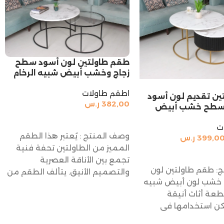
طقم طاولتين لون أسود سطح
زجاج وخشب أبيض شبيه الرخام
اطقم طاولات
ين تقديم لون أسود
382,00
ر.س
لسطح خشب أبيض
إضافة إلى السلة
ت
وصف المنتج : يُعتبر هذا الطقم
399,0
ر.س
المميز من الطاولتين تحفة فنية
السلة
تجمع بين الأناقة العصرية
: طقم طاولتين لون
والتصميم الأنيق. يتألف الطقم من
خشب لون أبيض شبيه
طعة أثاث أنيقة
ن استخدامها في