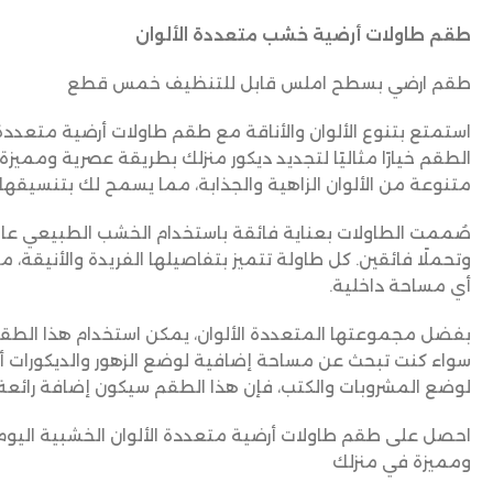
طقم طاولات أرضية خشب متعددة الألوان
طقم ارضي بسطح املس قابل للتنظيف خمس قطع
استمتع بتنوع الألوان والأناقة مع طقم طاولات أرضية متعددة
الطقم خيارًا مثاليًا لتجديد ديكور منزلك بطريقة عصرية ومميز
متنوعة من الألوان الزاهية والجذابة، مما يسمح لك بتنسيقها 
صُممت الطاولات بعناية فائقة باستخدام الخشب الطبيعي عا
وتحملًا فائقين. كل طاولة تتميز بتفاصيلها الفريدة والأنيقة
أي مساحة داخلية.
بفضل مجموعتها المتعددة الألوان، يمكن استخدام هذا الطقم 
سواء كنت تبحث عن مساحة إضافية لوضع الزهور والديكورات أو
لوضع المشروبات والكتب، فإن هذا الطقم سيكون إضافة رائعة 
احصل على طقم طاولات أرضية متعددة الألوان الخشبية اليوم 
ومميزة في منزلك