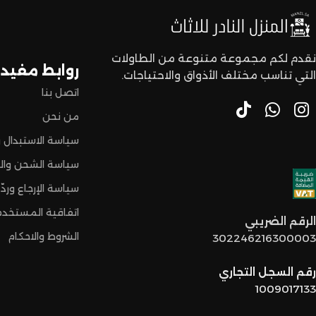
لا تترددون،
اختاروا الراحة والأناقة من المنزل النادر للاثاث الآن وعيشوا تجربة
نقدم لكم مجموعة متنوعة من الطاولات
روابط مفيدة
التي تناسب مختلف الأذواق والاحتياجات.
اتصل بنا
من نحن
سياسة الاستبدال و
سياسة الشحن وال
سياسة الإرجاع وردّ 
اتفاقية المستخدم
الرقم الضريبي
الشروط والاحكام
302246216300003
رقم السجل التجاري
1009017133