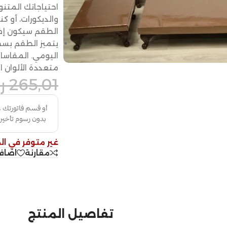
احتياجاتك المتن
والديكورات، أو ك
الطقم سيكون إضا
يتميز الطقم بسط
متعددة الألوان ا
265,01
ر
غير متوفر في ال
مقارنة
اضاف
تفاصيل المنتج