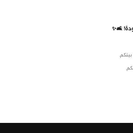
ة! 🛋️✨
بيتكم.
كم.