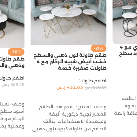
طقم طاولة خشب دائري مع 4
-21%
-30%
ود سطح
طقم طاولة لون ذهبي والسطح
طقم طاولت
خشب أبيض شبيه الرخام مع 4
وذهبي وا
طاولات صغيرة خدمة
اطقم طاولا
اطقم طاولات
0
569,25
ر.س
432,63
ر.س
550,01
ر.س
إضافة إلى 
إضافة إلى السلة
 الطقم
وصف المنتج
المميز من الطاولة الدائرية و4
وصف المنتج : يقدم هذا الطقم
أسود سطح 
افة رائعة
المميز تجربة ديكورية أنيقة
الرخام هو ق
ومتعددة الاستخدامات. يتألف
وعملية يمك
الطقم من طاولة كبيرة بلون ذهبي
مع