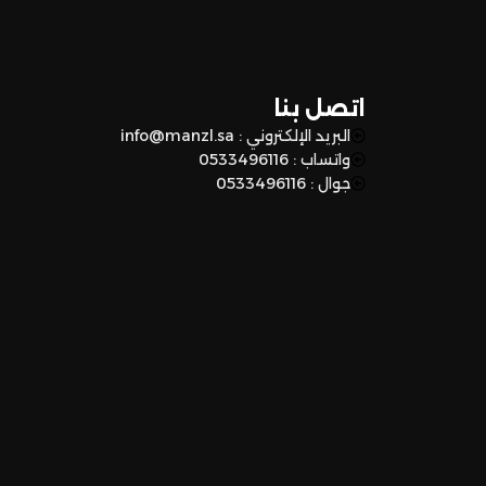
اتصل بنا
البريد الإلكتروني : info@manzl.sa
واتساب : 0533496116
جوال : 0533496116