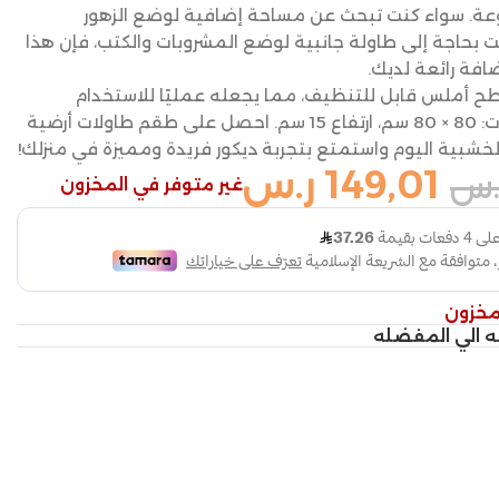
وعة. سواء كنت تبحث عن مساحة إضافية لوضع الزهور
نت بحاجة إلى طاولة جانبية لوضع المشروبات والكتب، فإن هذا
فة رائعة لديك.
ح أملس قابل للتنظيف، مما يجعله عمليًا للاستخدام
اليومي. المقاسات: 80 × 80 سم، ارتفاع 15 سم. احصل على طقم طاولات أرضية
لخشبية اليوم واستمتع بتجربة ديكور فريدة ومميزة في منزلك!
149,01
ر.س
.س
غير متوفر في المخزون
مخزون
ه الي المفضله