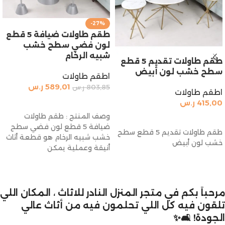
-27%
طقم طاولات ضيافة 5 قطع
لون فضي سطح خشب
شبيه الرخام
طقم طاولات تقديم 5 قطع
سطح خشب لون أبيض
اطقم طاولات
589,01
ر.س
803,85
ر.س
اطقم طاولات
إضافة إلى السلة
415,00
ر.س
وصف المنتج : طقم طاولات
إضافة إلى السلة
ضيافة 5 قطع لون فضي سطح
طقم طاولات تقديم 5 قطع سطح
خشب شبيه الرخام هو قطعة أثاث
خشب لون أبيض
أنيقة وعملية يمكن
مرحباً بكم في متجر المنزل النادر للاثاث ، المكان اللي
تلقون فيه كل اللي تحلمون فيه من أثاث عالي
الجودة! 🛋️✨