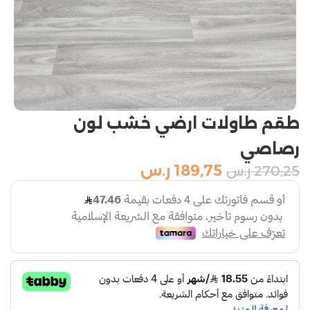
طقم طاولات ارضي خشب لون
رصاصي
189,75
ر.س
270,25
ر.س