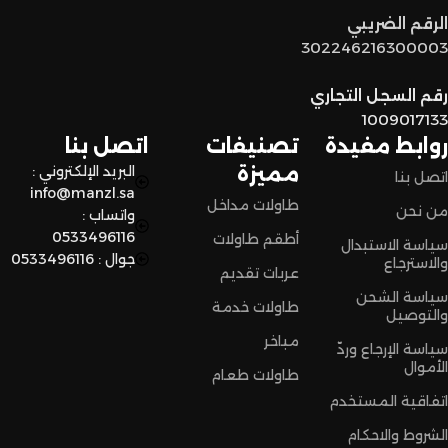
توصيل سريع وآمن
: نوفر خدمة توصيل سريعة وآمنة علشان
الرقم الضريبي
نضمن وصول منتجاتكم بأفضل حالة وفي أقصر وقت ممكن.
302246216300003
لا تترددون،
رقم السجل التجاري
اختاروا الراحة والأناقة من المنزل النادر للاثاث الآن وعيشوا تجربة
1009017133
تسوق مميزة.
روابط مفيدة
تصنيفات
اتصل بنا
مميزة
البريد الإلكتروني :
اتصل بنا
info@manzl.sa
طاولات مداخل
من نحن
واتساب :
0533496116
أطقم طاولات
سياسة الاستبدال
جوال : 0533496116
والاسترجاع
عربات تقديم
سياسة الشحن
طاولات خدمة
والتوصيل
مباخر
سياسة الإرجاع وردّ
الأموال
طاولات طعام
اتفاقية المستخدم
الشروط والاحكام