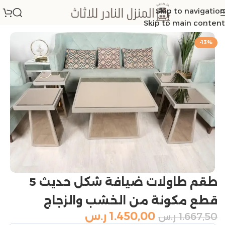
Skip to navigation
الرئيسية
/
اطقم طاولات
Skip to main content
-13%
طقم طاولات ضيافة شكل حديث 5
قطع مكونة من الخشب والزجاج
1.450,00
ر.س
1.667,50
ر.س