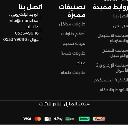
تسوق مميزة.
روابط مفيدة
تصنيفات
اتصل بنا
مميزة
البريد الإلكتروني :
اتصل بنا
info@manzl.sa
طاولات مداخل
من نحن
واتساب :
0533496116
أطقم طاولات
سياسة الاستبدال
جوال : 0533496116
والاسترجاع
عربات تقديم
سياسة الشحن
طاولات خدمة
والتوصيل
مباخر
سياسة الإرجاع وردّ
الأموال
طاولات طعام
اتفاقية المستخدم
الشروط والاحكام
2024
المنزل النادر للاثاث
.
طقم
طاولات