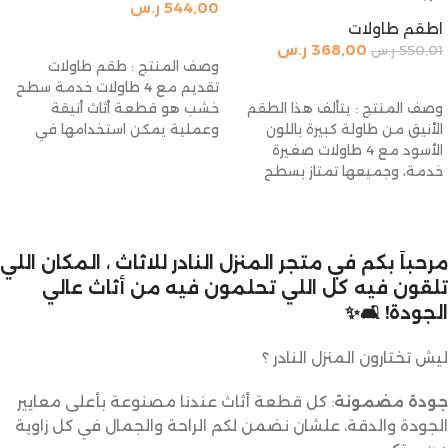
544,00
ر.س
اطقم طاولات
إضافة إلى السلة
368,00
ر.س
550,01
ر.س
وصف المنتج : طقم طاولات
إضافة إلى السلة
تقديم مع 4 طاولات خدمة سطح
خشب هو قطعة أثاث أنيقة
وصف المنتج : يتألف هذا الطقم
وعملية يمكن استخدامها في
الأنيق من طاولة كبيرة باللون
الأسود مع 4 طاولات صغيرة
خدمة، وجميعها تمتاز بسطح
مرحباً بكم في متجر المنزل النادر للاثاث ، المكان اللي
تلقون فيه كل اللي تحلمون فيه من أثاث عالي
الجودة! 🛋️✨
ليش تختارون المنزل النادر ؟
جودة مضمونة
: كل قطعة أثاث عندنا مصنوعة بأعلى معايير
الجودة والدقة، علشان نضمن لكم الراحة والجمال في كل زاوية