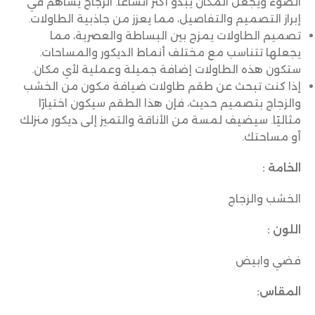
الضوء ويجعل المكان يبدو أكثر اتساعًا. الزجاج يساهم في
إبراز التصميم والتفاصيل، مما يعزز من جاذبية الطاولات.
تصميم الطاولات يمزج بين البساطة والعصرية، مما
يجعلها تتناسب مع مختلف أنماط الديكور والمساحات.
ستكون هذه الطاولات إضافة جميلة وعملية لأي مكان.
إذا كنت تبحث عن طقم طاولات ضيافة مكون من الخشب
والزجاج بتصميم حديث، فإن هذا الطقم سيكون اختيارًا
مثاليًا. سيضيف لمسة من الأناقة والتميز إلى ديكور منزلك
أو مساحتك.
الخامة :
الخشب والزجاج
اللون :
فضي وابيض
المقاس: