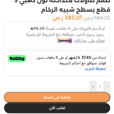
طقم طاولات متداخلة لون ذهبي 5
قطع بسطح شبيه الرخام
385,01
ر.س
569,25
ر.س
+
-
إضافة إلى السلة
اطلب الآن