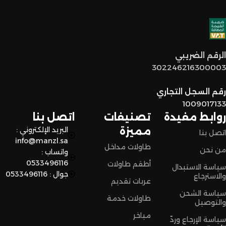
خدمة عملاء مميزة
: فريقنا مستعد يساعدكم في أي وقت، من
اختيار القطع المناسبة لين توصل لكم لحد البيت.
توصيل سريع وآمن
: نوفر خدمة توصيل سريعة وآمنة علشان
الرقم الضريبي
نضمن وصول منتجاتكم بأفضل حالة وفي أقصر وقت ممكن.
302246216300003
لا تترددون،
رقم السجل التجاري
اختاروا الراحة والأناقة من المنزل النادر للاثاث الآن وعيشوا تجربة
1009017133
تسوق مميزة.
روابط مفيدة
تصنيفات
اتصل بنا
مميزة
البريد الإلكتروني :
اتصل بنا
info@manzl.sa
طاولات مداخل
من نحن
واتساب :
0533496116
أطقم طاولات
سياسة الاستبدال
جوال : 0533496116
والاسترجاع
عربات تقديم
سياسة الشحن
طاولات خدمة
والتوصيل
مباخر
سياسة الإرجاع وردّ