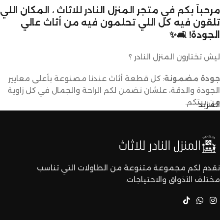
مرحباً بكم في متجر المنزل النادر للاثاث ، المكان اللي
تلقون فيه كل اللي تحلمون فيه من أثاث عالي
الجودة! 🛋️✨
ليش تختارون المنزل النادر ؟
جودة مضمونة
: كل قطعة أثاث عندنا مصنوعة بأعلى معايير
الجودة والدقة، علشان نضمن لكم الراحة والجمال في كل زاوية
من بيتكم.
المزيد
تصاميم متنوعة
: عندنا تشكيلة كبيرة من الأثاث تناسب كل
الأذواق والديكورات. ما راح تحتاجون تدورون كثير علشان تلقون
اللي يعجبكم.
نقدم لكم مجموعة متنوعة من الطاولات التي تناسب
مختلف الأذواق والاحتياجات.
أسعار تنافسية
: نقدم لكم أفضل الأسعار في السوق بدون ما
نتنازل عن الجودة.