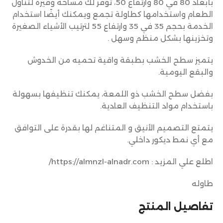
بأبعاد 80 في 80 وارتفاع 50، توفر لك مساحة وفيرة لتناول
الطعام واستخدامها كطاولة تجمع ويمكنك أيضًا استخدام
الخدمة بحجم 35 في 35 وارتفاع 55 لترتيب الأشياء الصغيرة
وتخزينها بشكل منظم وسهل .
يتميز سطح الخشب بطبقة واقية تحميه من الخدوش
والبقع اليومية.
بفضل سطح الخشب ذو اللمعة، يمكنك تنظيفها بسهولة
باستخدام مواد التنظيف العادية.
يتمتع التصميم الأنيق و المتناغم لها بقدرة على التوافق
مع أي نمط ديكور داخلي.
اطلع علي المزيد : https://almnzl-alnadr.com/
طاوله
تفاصيل المنتج