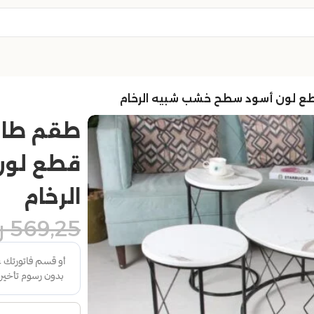
قطع لون
الرخام
569,25
ر