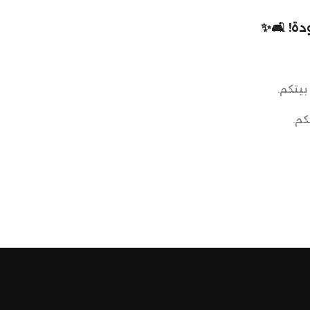
ة! 🛋️✨
بيتكم.
كم.