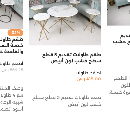
-32%
ع تقديم
ح خشب
خدمة السط
والقاعدة ح
طقم طاولات تقديم 5 قطع
سطح خشب لون أبيض
اطقم طاولا
1
569,25
ر.س
اطقم طاولات
 الطقم
415,00
ر.س
إضافة إلى 
للون
وصف المنتج
إضافة إلى السلة
ات صغيرة خدمة،
مع 4 ط
طقم طاولات تقديم 5 قطع سطح
شبيه الرخام
خشب لون أبيض
أسود: تصم