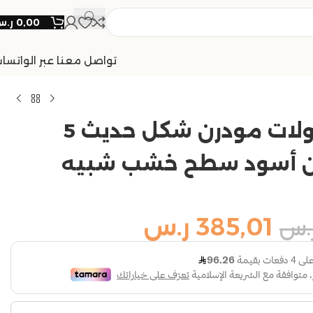
0,00
ر.
تواصل معنا عبر الواتسا
طقم طاولات مودرن شكل حديث 5
 أسود سطح خشب شبيه
385,01
ر.س
.س