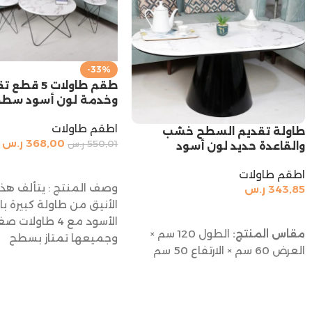
-33%
طقم طاولات 5 قط
وخدمة لون أسود سط
اطقم طاولات
طاولة تقديم السطح خشب
368,00
ر.س
550,01
ر.س
والقاعدة حديد لون أسود
إضافة إلى السلة
اطقم طاولات
وصف المنتج : يتألف هذا
343,85
ر.س
الأنيق من طاولة كبيرة با
إضافة إلى السلة
الأسود مع 4 طاول
مقاس المنتج:
الطول 120 سم ×
وجميعها تمتاز بسطح
العرض 60 سم × الارتفاع 50 سم