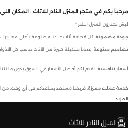
مرحباً بكم في متجر المنزل النادر للاثاث ، المكان ال
ليش تختارون المنزل النادر ؟
جودة مضمونة
: كل قطعة أثاث عندنا مصنوعة بأعلى معايير الج
تصاميم متنوعة
: عندنا تشكيلة كبيرة من الأثاث تناسب كل الأذوا
أسعار تنافسية
: نقدم لكم أفضل الأسعار في السوق بدون ما نتناز
خدمة عملاء مميزة
: فريقنا مستعد يساعدكم في أي وقت، من اخت
المزيد
توصيل سريع وآمن
: نوفر خدمة توصيل سريعة وآمنة علشان ن
لا تترددون،
اختاروا الراحة والأناقة من المنزل النادر للاثاث الآن وعيشوا تجربة