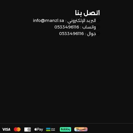
اتصل بنا
البريد الإلكتروني : info@manzl.sa
واتساب : 0533496116
جوال : 0533496116