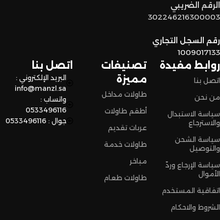
توصيل سريع وآمن
: نوفر خدمة توصيل سريعة وآمنة علشان
الرقم الضريبي
نضمن وصول منتجاتكم بأفضل حالة وفي أقصر وقت ممكن.
302246216300003
لا تترددون،
رقم السجل التجاري
اختاروا الراحة والأناقة من المنزل النادر للاثاث الآن وعيشوا تجربة
1009017133
تسوق مميزة.
روابط مفيدة
تصنيفات
اتصل بنا
مميزة
البريد الإلكتروني :
اتصل بنا
info@manzl.sa
طاولات مداخل
من نحن
واتساب :
0533496116
أطقم طاولات
سياسة الاستبدال
جوال : 0533496116
والاسترجاع
عربات تقديم
سياسة الشحن
طاولات خدمة
والتوصيل
مباخر
سياسة الإرجاع وردّ
الأموال
طاولات طعام
اتفاقية المستخدم
الشروط والاحكام