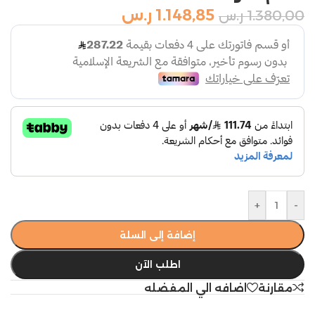
1.148,85
ر.س
1.380,00
ر.س
+
-
إضافة إلى السلة
اطلب الآن
مقارنة
اضافه الي المفضله