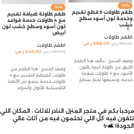
-33%
-30%
طقم طاولات 5 قطع تقديم
طقم طاولة ضيافة تقديم
وخدمة لون أسود سطح
مع 4 طاولات خدمة قواعد
خشب
لون أسود وسطح خشب لون
أبيض
اطقم طاولات
368,00
ر.س
550,01
ر.س
اطقم طاولات
345,00
ر.س
489,90
ر.س
إضافة إلى السلة
إضافة إلى السلة
وصف المنتج : يتألف هذا الطقم
الأنيق من طاولة كبيرة باللون
وصف المنتج : هذا الطقم من
الأسود مع 4 طاولات صغيرة
طاولات الضيافة التقديم مع 4
خدمة، وجميعها تمتاز بسطح
طاولات خدمة يجمع بين الأناقة
الكلاسيكية للألوان والمواد.
تصميمه
مرحباً بكم في متجر المنزل النادر للاثاث ، المكان اللي
تلقون فيه كل اللي تحلمون فيه من أثاث عالي
الجودة! 🛋️✨