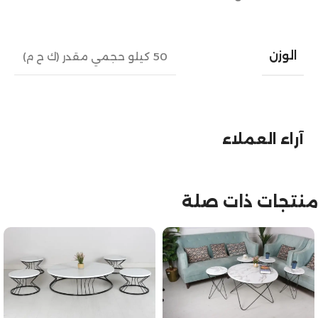
الوزن
50 كيلو حجمي مقدر (ك ح م)
آراء العملاء
منتجات ذات صلة