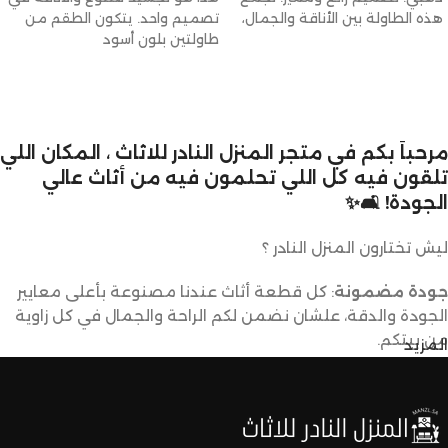
تصميم واحد. يتكون الطقم من
هذه الطاولة بين الأناقة والجمال،
طاولتين بلون أسود
مرحباً بكم في متجر المنزل النادر للاثاث ، المكان اللي
تلقون فيه كل اللي تحلمون فيه من أثاث عالي
الجودة! 🛋️✨
ليش تختارون المنزل النادر ؟
جودة مضمونة
: كل قطعة أثاث عندنا مصنوعة بأعلى معايير
الجودة والدقة، علشان نضمن لكم الراحة والجمال في كل زاوية
من بيتكم.
المزيد
تصاميم متنوعة
: عندنا تشكيلة كبيرة من الأثاث تناسب كل
الأذواق والديكورات. ما راح تحتاجون تدورون كثير علشان تلقون
اللي يعجبكم.