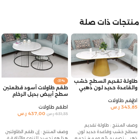
منتجات ذات صلة
طاولة تقديم السطح خشب
-31%
طقم طاولات أسود قطعتين
والقاعدة حديد لون ذهبي
سطح أبيض بديل الرخام
اطقم طاولات
اطقم طاولات
343,85
ر.س
437,00
ر.س
631,35
ر.س
إضافة إلى السلة
إضافة إلى السلة
وصف المنتج : طاولة تقديم
وصف المنتج : إن طقم الطاولتين
بسطح خشب وقاعدة حديد لون
هذا هو تجسيد للتنوع والأناقة في
ذهبي: تصميم رائع ومميز: تجمع