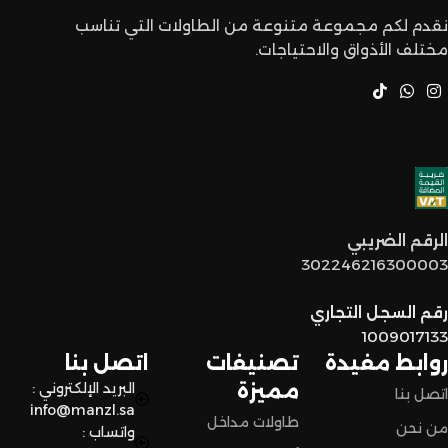
نقدم لكم مجموعة متنوعة من الطاولات التي تناسب
مختلف الأذواق والاحتياجات.
أسعار تنافسية
: نقدم لكم أفضل الأسعار في السوق بدون ما
نتنازل عن الجودة.
خدمة عملاء مميزة
: فريقنا مستعد يساعدكم في أي وقت، من
اختيار القطع المناسبة لين توصل لكم لحد البيت.
توصيل سريع وآمن
: نوفر خدمة توصيل سريعة وآمنة علشان
الرقم الضريبي
نضمن وصول منتجاتكم بأفضل حالة وفي أقصر وقت ممكن.
302246216300003
لا تترددون،
رقم السجل التجاري
اختاروا الراحة والأناقة من المنزل النادر للاثاث الآن وعيشوا تجربة
1009017133
تسوق مميزة.
روابط مفيدة
تصنيفات
اتصل بنا
مميزة
البريد الإلكتروني :
اتصل بنا
info@manzl.sa
طاولات مداخل
من نحن
واتساب :