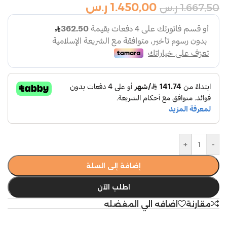
1.450,00
ر.س
1.667,50
ر.س
+
-
إضافة إلى السلة
اطلب الآن
مقارنة
اضافه الي المفضله