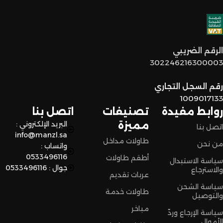
خدمة عملاء مميزة
: فريقنا مستعد يساعدكم في أي وقت، من
اختيار القطع المناسبة لين توصل لكم لحد البيت.
توصيل سريع وآمن
: نوفر خدمة توصيل سريعة وآمنة علشان
الرقم الضريبي
نضمن وصول منتجاتكم بأفضل حالة وفي أقصر وقت ممكن.
302246216300003
لا تترددون،
رقم السجل التجاري
اختاروا الراحة والأناقة من المنزل النادر للاثاث الآن وعيشوا تجربة
1009017133
تسوق مميزة.
روابط مفيدة
تصنيفات
اتصل بنا
مميزة
البريد الإلكتروني :
اتصل بنا
info@manzl.sa
طاولات مداخل
من نحن
واتساب :
0533496116
أطقم طاولات
سياسة الاستبدال
جوال : 0533496116
والاسترجاع
عربات تقديم
سياسة الشحن
طاولات خدمة
والتوصيل
مباخر
سياسة الإرجاع وردّ
الأموال