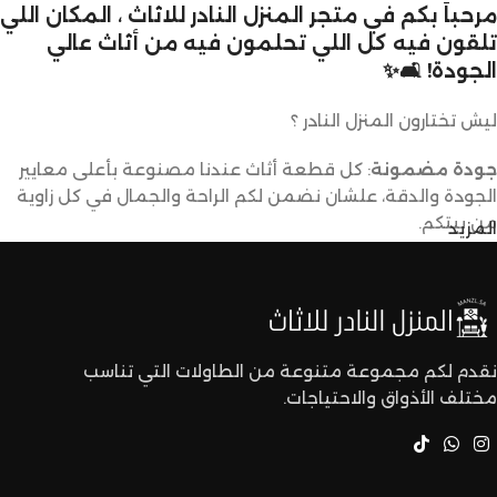
مرحباً بكم في متجر المنزل النادر للاثاث ، المكان اللي
تلقون فيه كل اللي تحلمون فيه من أثاث عالي
الجودة! 🛋️✨
ليش تختارون المنزل النادر ؟
جودة مضمونة
: كل قطعة أثاث عندنا مصنوعة بأعلى معايير
الجودة والدقة، علشان نضمن لكم الراحة والجمال في كل زاوية
من بيتكم.
المزيد
تصاميم متنوعة
: عندنا تشكيلة كبيرة من الأثاث تناسب كل
الأذواق والديكورات. ما راح تحتاجون تدورون كثير علشان تلقون
اللي يعجبكم.
نقدم لكم مجموعة متنوعة من الطاولات التي تناسب
مختلف الأذواق والاحتياجات.
أسعار تنافسية
: نقدم لكم أفضل الأسعار في السوق بدون ما
نتنازل عن الجودة.