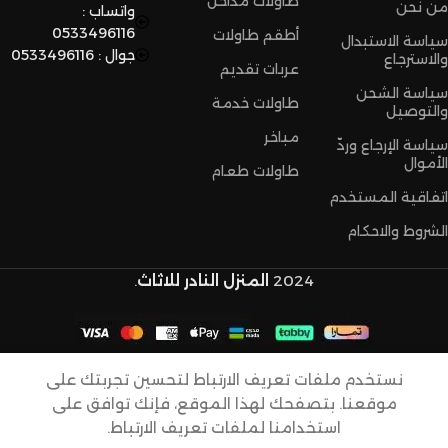
طاولات مداخل
من نحن
واتساب :
0533496116
أطقم طاولات
سياسة الاستبدال
جوال : 0533496116
والاسترجاع
عربات تقديم
سياسة الشحن
طاولات خدمة
والتوصيل
مباخر
سياسة الإرجاع وردّ
الأموال
طاولات طعام
اتفاقية المستخدم
الشروط والاحكام
2024
المنزل النادر للاثاث
.
عربة
تقديم
نستخدم ملفات تعريف الارتباط لتحسين تجربتك على
شكل
موقعنا. بتصفحك لهذا الموقع، فإنك توافق على
304,00
ر.س
اكس
-
سطح
استخدامنا لملفات تعريف الارتباط.
259,00
ر.س
المتجر
واتساب
المفضله
السلة
حسابي
حديد