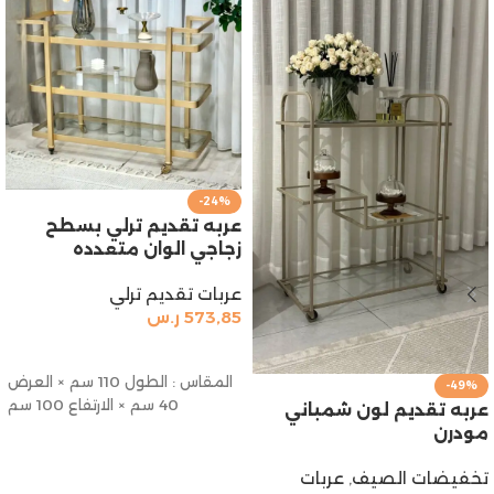
-24%
عربه تقديم ترلي بسطح
زجاجي الوان متعدده
عربات تقديم ترلي
573,85
ر.س
تحديد أحد الخيارات
المقاس : الطول 110 سم × العرض
-49%
40 سم × الارتفاع 100 سم
عربه تقديم لون شمباني
مودرن
تخفيضات الصيف
,
عربات