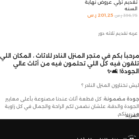
تقديم ترلي
,
عروض نهاية
السنه
201,25
ر.س
396,75
ر.س
إضافة إلى السلة
عربه تقديم ثلاثه دور
مرحباً بكم في متجر المنزل النادر للاثاث ، المكان اللي
تلقون فيه كل اللي تحلمون فيه من أثاث عالي
الجودة! 🛋️✨
ليش تختارون المنزل النادر ؟
جودة مضمونة
: كل قطعة أثاث عندنا مصنوعة بأعلى معايير
الجودة والدقة، علشان نضمن لكم الراحة والجمال في كل زاوية
من بيتكم.
المزيد
تصاميم متنوعة
: عندنا تشكيلة كبيرة من الأثاث تناسب كل
الأذواق والديكورات. ما راح تحتاجون تدورون كثير علشان تلقون