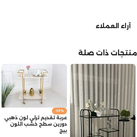
آراء العملاء
منتجات ذات صلة
-55%
عربة تقديم ترلي لون ذهبي
دورين سطح خشب اللون
بيج