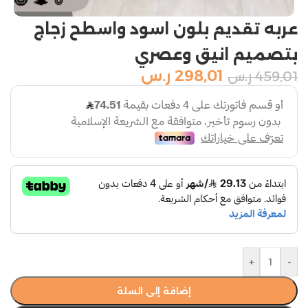
عربه تقديم بلون اسود واسطح زجاج
بتصميم انيق وعصري
298,01
ر.س
459,01
ر.س
+
-
إضافة إلى السلة