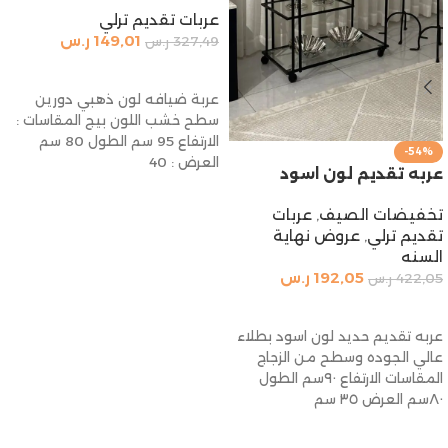
عربات تقديم ترلي
149,01
ر.س
327,49
ر.س
إضافة إلى السلة
عربة ضيافه لون ذهبي دورين
سطح خشب اللون بيج المقاسات :
الارتفاع 95 سم الطول 80 سم
-54%
العرض : 40
عربه تقديم لون اسود
تخفيضات الصيف
,
عربات
تقديم ترلي
,
عروض نهاية
السنه
192,05
ر.س
422,05
ر.س
إضافة إلى السلة
عربه تقديم حديد لون اسود بطلاء
عالي الجوده وسطح من الزجاج
المقاسات الارتفاع ٩٠سم الطول
٨٠سم العرض ٣٥ سم