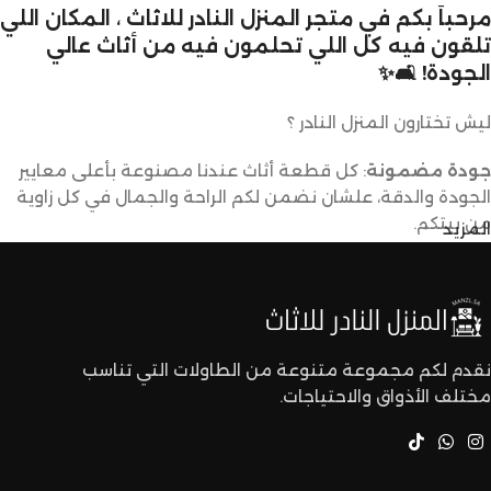
مرحباً بكم في متجر المنزل النادر للاثاث ، المكان اللي
تلقون فيه كل اللي تحلمون فيه من أثاث عالي
الجودة! 🛋️✨
ليش تختارون المنزل النادر ؟
جودة مضمونة
: كل قطعة أثاث عندنا مصنوعة بأعلى معايير
الجودة والدقة، علشان نضمن لكم الراحة والجمال في كل زاوية
من بيتكم.
المزيد
تصاميم متنوعة
: عندنا تشكيلة كبيرة من الأثاث تناسب كل
الأذواق والديكورات. ما راح تحتاجون تدورون كثير علشان تلقون
اللي يعجبكم.
نقدم لكم مجموعة متنوعة من الطاولات التي تناسب
مختلف الأذواق والاحتياجات.
أسعار تنافسية
: نقدم لكم أفضل الأسعار في السوق بدون ما
نتنازل عن الجودة.