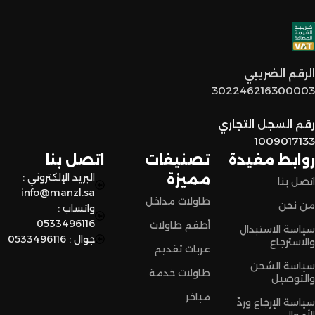
خدمة عملاء مميزة
: فريقنا مستعد يساعدكم في أي وقت، من
اختيار القطع المناسبة لين توصل لكم لحد البيت.
توصيل سريع وآمن
: نوفر خدمة توصيل سريعة وآمنة علشان
الرقم الضريبي
نضمن وصول منتجاتكم بأفضل حالة وفي أقصر وقت ممكن.
302246216300003
لا تترددون،
رقم السجل التجاري
اختاروا الراحة والأناقة من المنزل النادر للاثاث الآن وعيشوا تجربة
1009017133
تسوق مميزة.
روابط مفيدة
تصنيفات
اتصل بنا
مميزة
البريد الإلكتروني :
اتصل بنا
info@manzl.sa
طاولات مداخل
من نحن
واتساب :
0533496116
أطقم طاولات
سياسة الاستبدال
جوال : 0533496116
والاسترجاع
عربات تقديم
سياسة الشحن
طاولات خدمة
والتوصيل
مباخر
سياسة الإرجاع وردّ