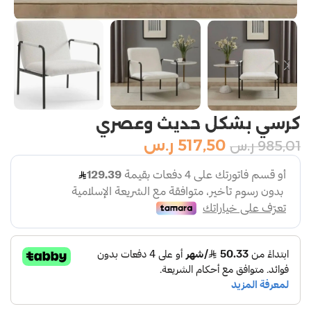
كرسي بشكل حديث وعصري
517,50
ر.س
985,01
ر.س