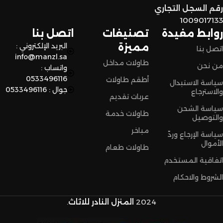
رقم السجل التجاري
اختاروا الراحة والأناقة من المنزل النادر للاثاث الآن وعيشوا تجربة
1009017133
تسوق مميزة.
روابط مفيدة
تصنيفات
اتصل بنا
مميزة
البريد الإلكتروني :
اتصل بنا
info@manzl.sa
طاولات مداخل
من نحن
واتساب :
0533496116
أطقم طاولات
سياسة الاستبدال
جوال : 0533496116
والاسترجاع
عربات تقديم
سياسة الشحن
طاولات خدمة
والتوصيل
مباخر
سياسة الإرجاع وردّ
الأموال
طاولات طعام
اتفاقية المستخدم
الشروط والاحكام
2024
المنزل النادر للاثاث
.