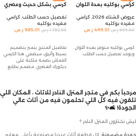
كرسي بوكليه بعدة اللوان
كرسي بشكل حديث وعصري
عروض الشتاء 2026
,
كراسي
تفصيل حسب الطلب
,
كراسي
مفرده بوكليه
مفرده بوكليه
499,01
ر.س
985,01
ر.س
699,00
ر.س
1.782,50
ر.س
إضافة إلى السلة
إضافة إلى السلة
كرسي بوكليه متوفر بعده اللوان
تفاصيل المنتج يتميز بتصميم
ويوجد تفصيل حسب الطلب
بسيط وأنيق، سيضفي هذا الكرسي
القماش بصمة ملكية على
ديكورك العصري. مصمم بطابع
جذاب وإطار من
مرحباً بكم في متجر المنزل النادر للاثاث ، المكان اللي
تلقون فيه كل اللي تحلمون فيه من أثاث عالي
الجودة! 🛋️✨
ليش تختارون المنزل النادر ؟
جودة مضمونة
: كل قطعة أثاث عندنا مصنوعة بأعلى معايير