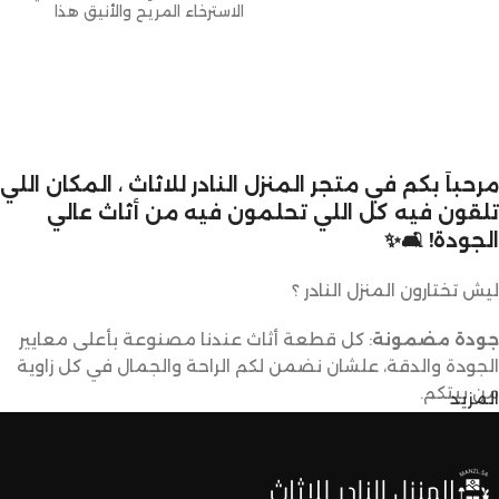
الاسترخاء المريح والأنيق هذا
المزود بمسند قدم
مرحباً بكم في متجر المنزل النادر للاثاث ، المكان اللي
تلقون فيه كل اللي تحلمون فيه من أثاث عالي
الجودة! 🛋️✨
ليش تختارون المنزل النادر ؟
جودة مضمونة
: كل قطعة أثاث عندنا مصنوعة بأعلى معايير
الجودة والدقة، علشان نضمن لكم الراحة والجمال في كل زاوية
من بيتكم.
المزيد
تصاميم متنوعة
: عندنا تشكيلة كبيرة من الأثاث تناسب كل
الأذواق والديكورات. ما راح تحتاجون تدورون كثير علشان تلقون
اللي يعجبكم.