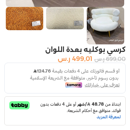
كرسي بوكليه بعدة اللوان
499,01
ر.س
699,00
ر.س