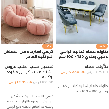
-19%
-32%
طاوله طعام ثمانيه كراسي
كرسي استرخاء من القماش
ذهبي رمادي 180 × 100 سم
البوكليه الفاخر
طاولات طعام
تفصيل حسب الطلب
,
عروض
3.850,00
ر.س
الشتاء 2026
,
كراسي مفرده
5.635,00
ر.س
بوكليه
إضافة إلى السلة
1.299,56
ر.س
1.610,00
ر.س
طاوله طعام ثمانيه كراسي ذهبي
إضافة إلى السلة
رمادي 180 × 100 سم
كرسي للاسترخاء بوكليه شكل
مودرن متوفره باللوان متعدده
وعصريه استرخِ بأناقة مع كرسي