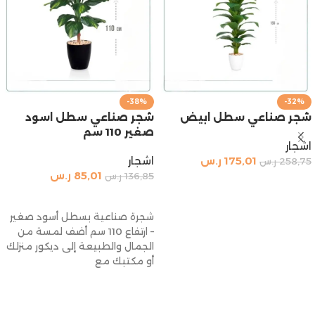
-38%
-32%
شجر صناعي سطل ابيض
شجر صناعي سطل اسود
صغير 110 سم
اشجار
175,01
ر.س
اشجار
258,75
ر.س
85,01
ر.س
136,85
ر.س
إضافة إلى السلة
إضافة إلى السلة
شجرة صناعية بسطل أسود صغير
– ارتفاع 110 سم أضف لمسة من
الجمال والطبيعة إلى ديكور منزلك
أو مكتبك مع