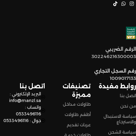
خدمة عملاء مميزة
: فريقنا مستعد يساعدكم في أي وقت، من
اختيار القطع المناسبة لين توصل لكم لحد البيت.
توصيل سريع وآمن
: نوفر خدمة توصيل سريعة وآمنة علشان
الرقم الضريبي
نضمن وصول منتجاتكم بأفضل حالة وفي أقصر وقت ممكن.
302246216300003
لا تترددون،
رقم السجل التجاري
اختاروا الراحة والأناقة من المنزل النادر للاثاث الآن وعيشوا تجربة
1009017133
تسوق مميزة.
روابط مفيدة
تصنيفات
اتصل بنا
مميزة
البريد الإلكتروني :
اتصل بنا
info@manzl.sa
طاولات مداخل
من نحن
واتساب :
0533496116
أطقم طاولات
سياسة الاستبدال
جوال : 0533496116
والاسترجاع
عربات تقديم
سياسة الشحن
طاولات خدمة