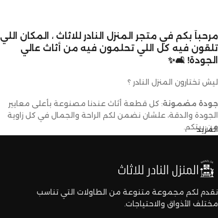
مرحباً بكم في متجر المنزل النادر للاثاث ، المكان اللي
تلقون فيه كل اللي تحلمون فيه من أثاث عالي
الجودة! 🛋️✨
ليش تختارون المنزل النادر ؟
جودة مضمونة
: كل قطعة أثاث عندنا مصنوعة بأعلى معايير
الجودة والدقة، علشان نضمن لكم الراحة والجمال في كل زاوية
من بيتكم.
المزيد
تصاميم متنوعة
: عندنا تشكيلة كبيرة من الأثاث تناسب كل
الأذواق والديكورات. ما راح تحتاجون تدورون كثير علشان تلقون
اللي يعجبكم.
نقدم لكم مجموعة متنوعة من الطاولات التي تناسب
مختلف الأذواق والاحتياجات.
أسعار تنافسية
: نقدم لكم أفضل الأسعار في السوق بدون ما
نتنازل عن الجودة.