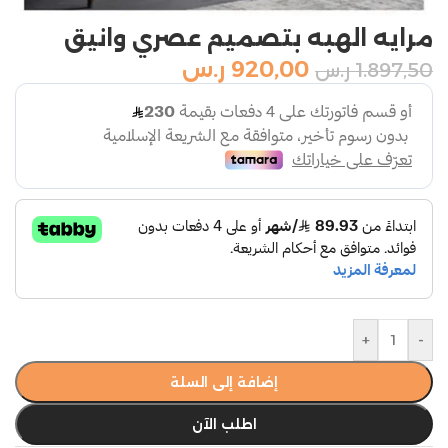
مرايه الهبه بتصميم عصري وانيق
920,00
ر.س
1.897,50
ر.س
+
-
إضافة إلى السلة
اطلب الآن