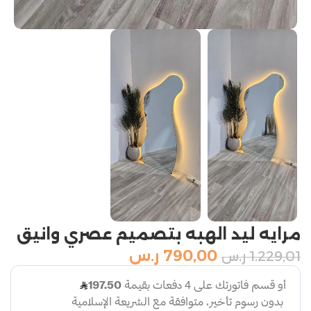
مرايه ليد الهبه بتصميم عصري وانيق
790,00
ر.س
1.229,01
ر.س