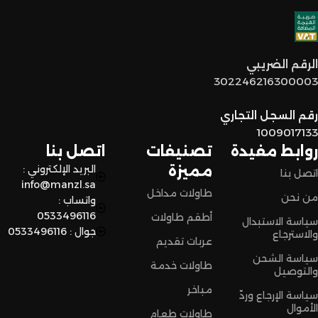
اختيار القطع المناسبة لين توصل لكم لحد البيت.
توصيل سريع وآمن
: نوفر خدمة توصيل سريعة وآمنة علشان
الرقم الضريبي
نضمن وصول منتجاتكم بأفضل حالة وفي أقصر وقت ممكن.
302246216300003
لا تترددون،
رقم السجل التجاري
اختاروا الراحة والأناقة من المنزل النادر للاثاث الآن وعيشوا تجربة
1009017133
تسوق مميزة.
روابط مفيدة
تصنيفات
اتصل بنا
مميزة
البريد الإلكتروني :
اتصل بنا
info@manzl.sa
طاولات مداخل
من نحن
واتساب :
0533496116
أطقم طاولات
سياسة الاستبدال
جوال : 0533496116
والاسترجاع
عربات تقديم
سياسة الشحن
طاولات خدمة
والتوصيل
مباخر
سياسة الإرجاع وردّ
الأموال
طاولات طعام