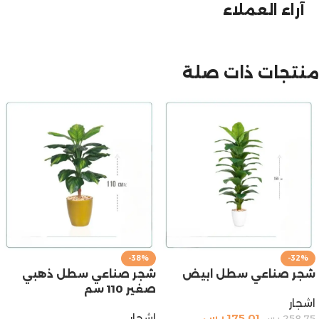
آراء العملاء
منتجات ذات صلة
-38%
-32%
شجر صناعي سطل ابيض
شجر صناعي سطل ذهبي
صغير 110 سم
اشجار
175,01
ر.س
اشجار
258,75
ر.س