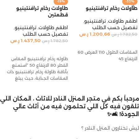
-19%
-33%
طاولات رخام ترافنتينيو
طاولات رخام ترافنتينيو
قطعتين
اطقم طاولات
,
ترافنتينيو
,
تفصيل حسب الطلب
اطقم طاولات
,
ترافنتينيو
,
1.200,66
ر.س
تفصيل حسب الطلب
1.782,50
ر.س
1.437,50
ر.س
1.782,50
ر.س
إضافة إلى السلة
إضافة إلى السلة
المقاسات الطول 110 العرض 60
الارتفاع 45
طاوله رخام ترافنتينيو المقاس
القطر 80 الارتفاع 50 “استمتع
بأناقة طاولة رخام ترافنتينيو ذات
المقاسات الجذابة، حيث يبلغ
قطرها 80
مرحباً بكم في متجر المنزل النادر للاثاث ، المكان اللي
تلقون فيه كل اللي تحلمون فيه من أثاث عالي
الجودة! 🛋️✨
ليش تختارون المنزل النادر ؟