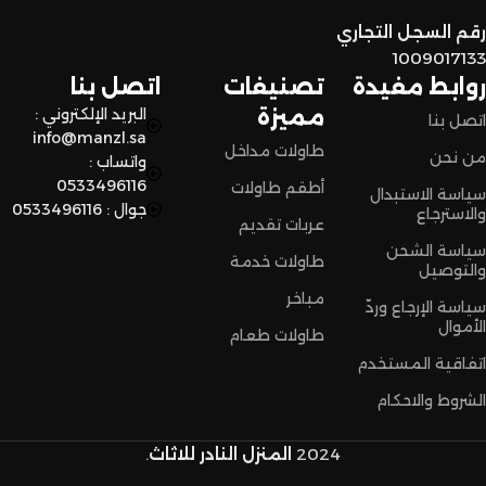
لا تترددون،
رقم السجل التجاري
اختاروا الراحة والأناقة من المنزل النادر للاثاث الآن وعيشوا تجربة
1009017133
تسوق مميزة.
روابط مفيدة
تصنيفات
اتصل بنا
مميزة
البريد الإلكتروني :
اتصل بنا
info@manzl.sa
طاولات مداخل
من نحن
واتساب :
0533496116
أطقم طاولات
سياسة الاستبدال
جوال : 0533496116
والاسترجاع
عربات تقديم
سياسة الشحن
طاولات خدمة
والتوصيل
مباخر
سياسة الإرجاع وردّ
الأموال
طاولات طعام
اتفاقية المستخدم
الشروط والاحكام
2024
المنزل النادر للاثاث
.