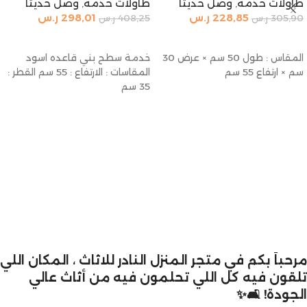
طاولات خدمة
,
وصل حديثا
طاولات خدمة
,
وصل حديثا
228,85
ر.س
298,01
ر.س
305,90
ر.س
408,25
ر.س
إضافة إلى السلة
إضافة إلى السلة
المقاس : طول 50 سم × عرض 30
خدمة سطح بني قاعده اسود
سم × ارتفاع 55 سم
المقاسات : الارتفاع : 55 سم القطر :
35 سم
مرحباً بكم في متجر المنزل النادر للاثاث ، المكان اللي
تلقون فيه كل اللي تحلمون فيه من أثاث عالي
الجودة! 🛋️✨