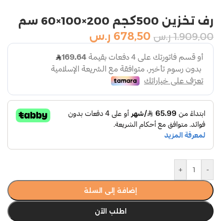
رف تخزين 500كجم 200×100×60 سم
678,50
ر.س
1.909,00
ر.س
+
-
إضافة إلى السلة
اطلب الآن