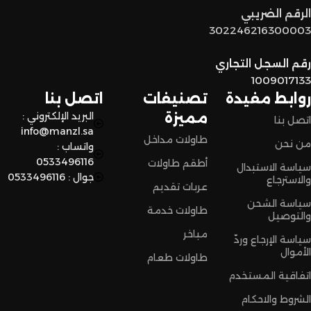
توصيل سريع وآمن
: نوفر خدمة توصيل سريعة وآمنة علشان
الرقم الضريبي
نضمن وصول منتجاتكم بأفضل حالة وفي أقصر وقت ممكن.
302246216300003
لا تترددون،
رقم السجل التجاري
اختاروا الراحة والأناقة من المنزل النادر للاثاث الآن وعيشوا تجربة
1009017133
تسوق مميزة.
روابط مفيدة
تصنيفات
اتصل بنا
مميزة
البريد الإلكتروني :
اتصل بنا
info@manzl.sa
طاولات مداخل
من نحن
واتساب :
0533496116
أطقم طاولات
سياسة الاستبدال
جوال : 0533496116
والاسترجاع
عربات تقديم
سياسة الشحن
طاولات خدمة
والتوصيل
مباخر
سياسة الإرجاع وردّ
الأموال
طاولات طعام
اتفاقية المستخدم
الشروط والاحكام