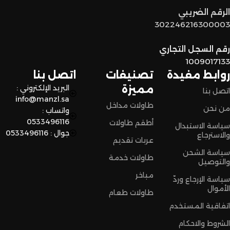
توصيل سريع وآمن
: نوفر خدمة توصيل سريعة وآمنة علشان
الرقم الضريبي
نضمن وصول منتجاتكم بأفضل حالة وفي أقصر وقت ممكن.
302246216300003
لا تترددون،
رقم السجل التجاري
اختاروا الراحة والأناقة من المنزل النادر للاثاث الآن وعيشوا تجربة
1009017133
تسوق مميزة.
روابط مفيدة
تصنيفات
اتصل بنا
مميزة
البريد الإلكتروني :
اتصل بنا
info@manzl.sa
طاولات مداخل
من نحن
واتساب :
0533496116
أطقم طاولات
سياسة الاستبدال
جوال : 0533496116
والاسترجاع
عربات تقديم
سياسة الشحن
طاولات خدمة
والتوصيل
مباخر
سياسة الإرجاع وردّ
الأموال
طاولات طعام
اتفاقية المستخدم
الشروط والاحكام