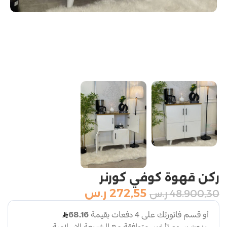
ركن قهوة كوفي كورنر
272,55
ر.س
48.900,30
ر.س