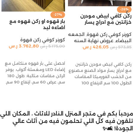
-26%
-27%
ركن كافي ابيض مودرن
بار قهوه او ركن قهوه مع
خزانتين مع ادراج يسار
اضاءه ليد
كورنر كوفي ركن قهوة
,
الجمعه
كورنر كوفي ركن قهوة
البيضاء
,
عروض نهاية السنه
3.762,80
ر.س
5.175,00
ر.س
426,05
ر.س
573,85
ر.س
إضافة إلى السلة
إضافة إلى السلة
احصل على بار قهوه متكامل مع
ركن كافي ابيض مودرن خزانتين
إضاءة LED ومغسلة أكواب. يوفر
مع ادراج يسار مواد الصنع مصنوع
الركن مقاسات مثالية: طول 180
من الخشب الفورميكا المقاسات
سم، عرض 60 سم، ارتفاع 90 سم.
الطول 100 سم الارتفاع 100
يشمل كفرات، رينزر، 4 حاويات،
ومضخة. استمتع بتجربة قهوة
أنيقة وعملية في منزلك!
مرحباً بكم في متجر المنزل النادر للاثاث ، المكان اللي
تلقون فيه كل اللي تحلمون فيه من أثاث عالي
الجودة! 🛋️✨