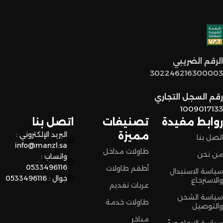
خدمة عملاء مميزة
: فريقنا مستعد يساعدكم في أي وقت، من
اختيار القطع المناسبة لين توصل لكم لحد البيت.
توصيل سريع وآمن
: نوفر خدمة توصيل سريعة وآمنة علشان
الرقم الضريبي
نضمن وصول منتجاتكم بأفضل حالة وفي أقصر وقت ممكن.
302246216300003
لا تترددون،
رقم السجل التجاري
اختاروا الراحة والأناقة من المنزل النادر للاثاث الآن وعيشوا تجربة
1009017133
تسوق مميزة.
روابط مفيدة
تصنيفات
اتصل بنا
مميزة
البريد الإلكتروني :
اتصل بنا
info@manzl.sa
طاولات مداخل
من نحن
واتساب :
0533496116
أطقم طاولات
سياسة الاستبدال
جوال : 0533496116
والاسترجاع
عربات تقديم
سياسة الشحن
طاولات خدمة
والتوصيل
مباخر