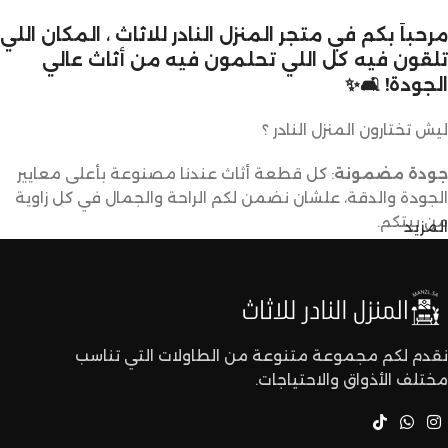
مرحباً بكم في متجر المنزل النادر للاثاث ، المكان اللي
تلقون فيه كل اللي تحلمون فيه من أثاث عالي
الجودة! 🛋️✨
ليش تختارون المنزل النادر ؟
جودة مضمونة
: كل قطعة أثاث عندنا مصنوعة بأعلى معايير
الجودة والدقة، علشان نضمن لكم الراحة والجمال في كل زاوية
من بيتكم.
المزيد
تصاميم متنوعة
: عندنا تشكيلة كبيرة من الأثاث تناسب كل
الأذواق والديكورات. ما راح تحتاجون تدورون كثير علشان تلقون
اللي يعجبكم.
نقدم لكم مجموعة متنوعة من الطاولات التي تناسب
مختلف الأذواق والاحتياجات.
أسعار تنافسية
: نقدم لكم أفضل الأسعار في السوق بدون ما
نتنازل عن الجودة.