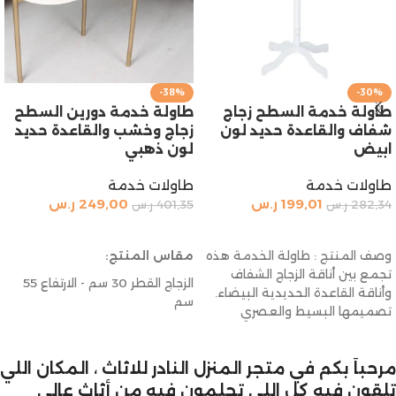
-38%
-30%
طاولة خدمة السطح زجاج
طاولة خدمة دورين السطح
شفاف والقاعدة حديد لون
زجاج وخشب والقاعدة حديد
ابيض
لون ذهبي
طاولات خدمة
طاولات خدمة
199,01
ر.س
249,00
ر.س
282,34
ر.س
401,35
ر.س
إضافة إلى السلة
إضافة إلى السلة
وصف المنتج : طاولة الخدمة هذه
مقاس المنتج:
تجمع بين أناقة الزجاج الشفاف
الزجاج القطر 30 سم - الارتفاع 55
وأناقة القاعدة الحديدية البيضاء.
سم
تصميمها البسيط والعصري
الخشب : 60 سم × 30 سم -
يضفي لمسة
الارتفاع 50 سم
مرحباً بكم في متجر المنزل النادر للاثاث ، المكان اللي
تلقون فيه كل اللي تحلمون فيه من أثاث عالي