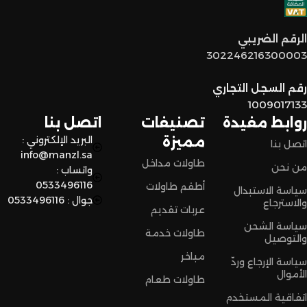
توصيل سريع وآمن
: نوفر خدمة توصيل سريعة وآمنة علشان
الرقم الضريبي
نضمن وصول منتجاتكم بأفضل حالة وفي أقصر وقت ممكن.
302246216300003
لا تترددون،
رقم السجل التجاري
اختاروا الراحة والأناقة من المنزل النادر للاثاث الآن وعيشوا تجربة
1009017133
تسوق مميزة.
روابط مفيدة
تصنيفات
اتصل بنا
مميزة
البريد الإلكتروني :
اتصل بنا
info@manzl.sa
طاولات مداخل
من نحن
واتساب :
0533496116
أطقم طاولات
سياسة الاستبدال
جوال : 0533496116
والاسترجاع
عربات تقديم
سياسة الشحن
طاولات خدمة
والتوصيل
مباخر
سياسة الإرجاع وردّ
الأموال
طاولات طعام
اتفاقية المستخدم