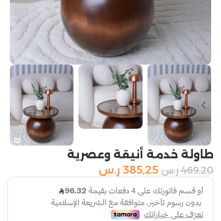
طاولة خدمة أنيقة وعصرية
385,25
ر.س
469,20
ر.س