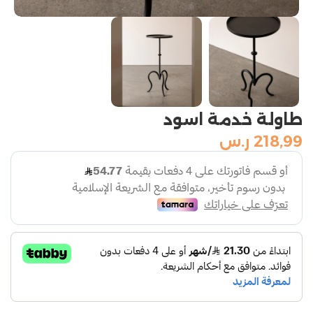
طاولة خدمة اسود
218,99
ر.س