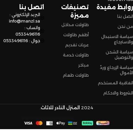
تسوق مميزة.
روابط مفيدة
تصنيفات
اتصل بنا
مميزة
البريد الإلكتروني :
اتصل بنا
info@manzl.sa
طاولات مداخل
من نحن
واتساب :
0533496116
أطقم طاولات
سياسة الاستبدال
جوال : 0533496116
والاسترجاع
عربات تقديم
سياسة الشحن
طاولات خدمة
والتوصيل
مباخر
سياسة الإرجاع وردّ
الأموال
طاولات طعام
اتفاقية المستخدم
الشروط والاحكام
2024
المنزل النادر للاثاث
.