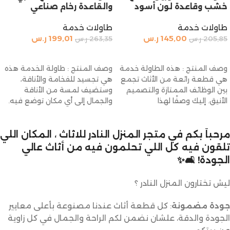
خشب وقاعدة لون أسود
والقاعدة رخام صناعي
طاولات خدمة
طاولات خدمة
145,00
ر.س
199,01
ر.س
205,85
ر.س
263,35
ر.س
إضافة إلى السلة
إضافة إلى السلة
وصف المنتج : هذه الطاولة خدمة
وصف المنتج : طاولة الخدمة هذه
هي قطعة رائعة من الأثاث تجمع
هي تجسيد للفخامة والأناقة،
بين الوظائف الممتازة والتصميم
وستضيف لمسة من الأناقة
الأنيق. إليك وصفًا لهذا
والجمال إلى أي مكان توضع فيه.
مرحباً بكم في متجر المنزل النادر للاثاث ، المكان اللي
تلقون فيه كل اللي تحلمون فيه من أثاث عالي
الجودة! 🛋️✨
ليش تختارون المنزل النادر ؟
جودة مضمونة
: كل قطعة أثاث عندنا مصنوعة بأعلى معايير
الجودة والدقة، علشان نضمن لكم الراحة والجمال في كل زاوية