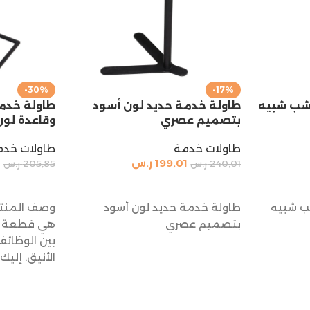
-30%
-17%
شب شبيه
طاولة خدمة حديد لون أسود
طاولة خد
بتصميم عصري
وقاعدة لون
طاولات خدمة
طاولات خدم
199,01
ر.س
0
240,01
ر.س
205,85
ر.س
إضافة إلى السلة
إضافة إلى 
ب شبيه
طاولة خدمة حديد لون أسود
وصف المنتج
بتصميم عصري
هي قطعة را
بين الوظائف
الأنيق. إليك