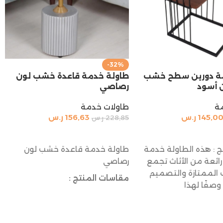
-32%
مة دورين سطح خشب
طاولة خدمة قاعدة خشب لون
 أسود
رصاصي
ة
طاولات خدمة
145,0
ر.س
156,63
ر.س
228,85
ر.س
السلة
إضافة إلى السلة
 : هذه الطاولة خدمة
طاولة خدمة قاعدة خشب لون
ئعة من الأثاث تجمع
رصاصي
 الممتازة والتصميم
مقاسات المنتج :
 وصفًا لهذا
القطر: 35 سم
الارتفاع: 55 سم