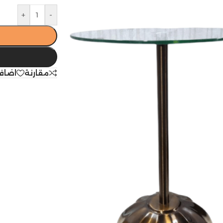
+
-
مقارنة
اضاف