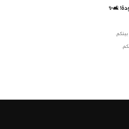
ة! 🛋️✨
بيتكم.
كم.