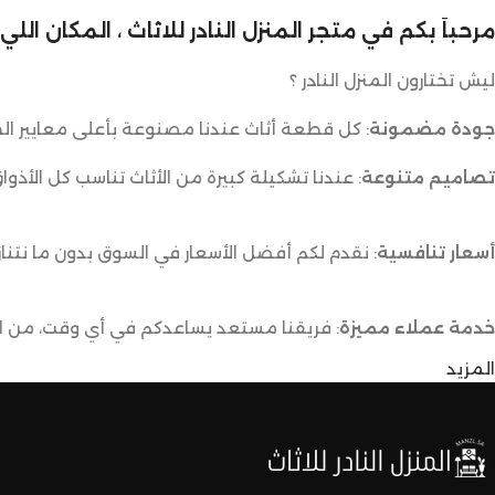
مرحباً بكم في متجر المنزل النادر للاثاث ، المكان ال
ليش تختارون المنزل النادر ؟
جودة مضمونة
: كل قطعة أثاث عندنا مصنوعة بأعلى معايير الج
تصاميم متنوعة
: عندنا تشكيلة كبيرة من الأثاث تناسب كل الأذوا
أسعار تنافسية
: نقدم لكم أفضل الأسعار في السوق بدون ما نتناز
خدمة عملاء مميزة
: فريقنا مستعد يساعدكم في أي وقت، من اخت
المزيد
توصيل سريع وآمن
: نوفر خدمة توصيل سريعة وآمنة علشان ن
لا تترددون،
اختاروا الراحة والأناقة من المنزل النادر للاثاث الآن وعيشوا تجربة