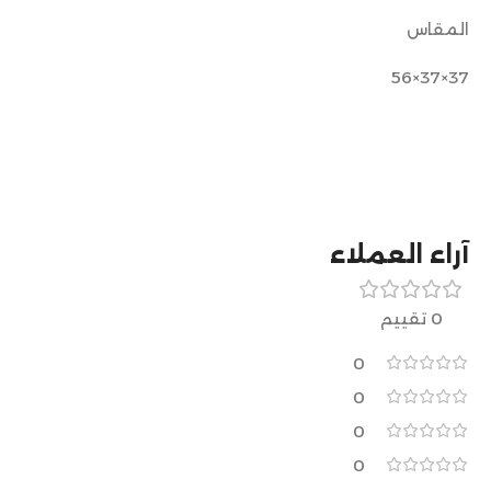
المقاس
37×37×56
آراء العملاء
0 تقييم
0
0
0
0