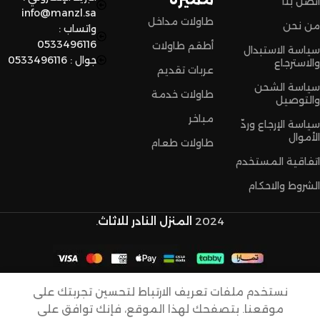
اتصل بنا
info@manzl.sa
طاولات مداخل
من نحن
واتساب :
0533496116
أطقم طاولات
سياسة الاستبدال
جوال : 0533496116
والاسترجاع
عربات تقديم
سياسة الشحن
طاولات خدمة
والتوصيل
مباخر
سياسة الإرجاع وردّ
الأموال
طاولات طعام
اتفاقية المستخدم
الشروط والاحكام
2024
المنزل النادر للاثاث
.
نستخدم ملفات تعريف الارتباط لتحسين تجربتك على
طاولة
موقعنا. بتصفحك لهذا الموقع، فإنك توافق على
خدمة
-
109,00
ر.س