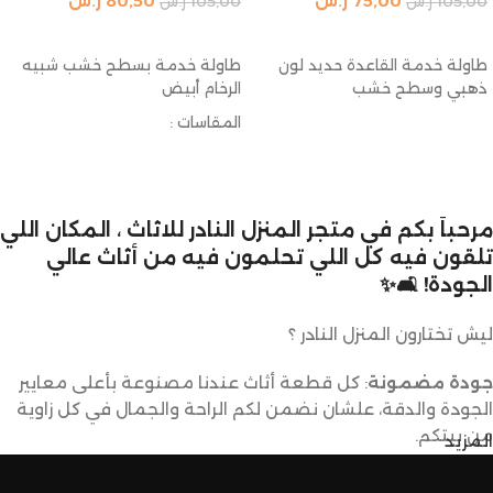
75,00
ر.س
80,50
ر.س
105,00
ر.س
105,00
ر.س
إضافة إلى السلة
إضافة إلى السلة
طاولة خدمة القاعدة حديد لون
طاولة خدمة بسطح خشب شبيه
ذهبي وسطح خشب
الرخام أبيض
المقاسات :
الارتفاع : 55 سم
القطر : 30 سم
مرحباً بكم في متجر المنزل النادر للاثاث ، المكان اللي
تلقون فيه كل اللي تحلمون فيه من أثاث عالي
الجودة! 🛋️✨
ليش تختارون المنزل النادر ؟
جودة مضمونة
: كل قطعة أثاث عندنا مصنوعة بأعلى معايير
الجودة والدقة، علشان نضمن لكم الراحة والجمال في كل زاوية
من بيتكم.
المزيد
تصاميم متنوعة
: عندنا تشكيلة كبيرة من الأثاث تناسب كل