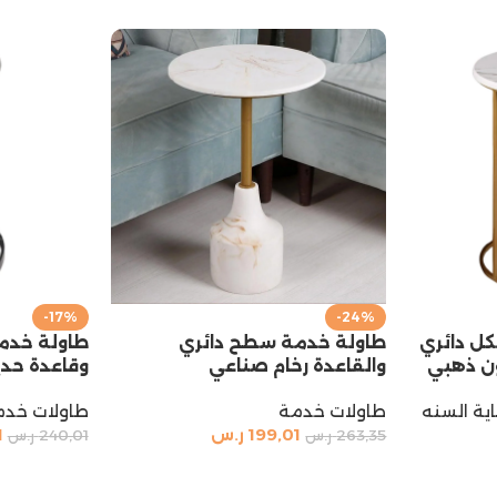
-17%
-24%
ل دائري
طاولة خدمة سطح دائري
طاولة خدم
ن ذهبي
والقاعدة رخام صناعي
وقاعدة حدي
ية السنه
طاولات خدمة
طاولات خدم
199,01
ر.س
1
263,35
ر.س
240,01
ر.س
إضافة إلى السلة
إضافة إلى 