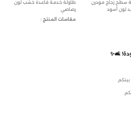
 سطح زجاج مودرن
طاولة خدمة قاعدة خشب لون
د لون أسود
رصاصي
مقاسات المنتج :
القطر: 35 سم
الارتفاع: 55 سم
ة! 🛋️✨
بيتكم.
كم.