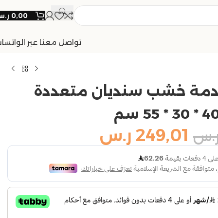
0,00
ر.
تواصل معنا عبر الواتسا
دمة خشب سنديان متعددة
249,01
ر.س
.س