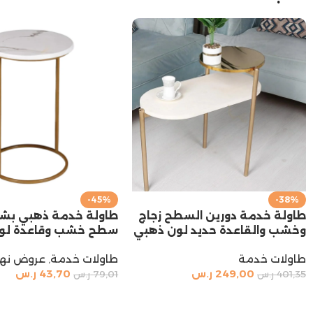
-45%
-38%
طاولة خدمة دورين السطح زجاج
طاولة خدمة ذهبي بشك
وخشب والقاعدة حديد لون ذهبي
سطح خشب وقاعدة لو
طاولات خدمة
طاولات خدمة
,
عروض نها
249,00
ر.س
43,70
ر.س
401,35
ر.س
79,01
ر.س
إضافة إلى السلة
إضافة إلى السلة