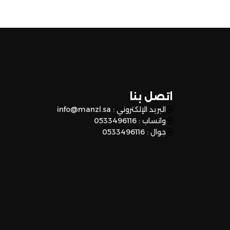
اتصل بنا
البريد الإلكتروني : info@manzl.sa
واتساب : 0533496116
جوال : 0533496116