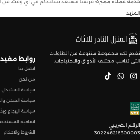
خدمة عملاء مميزة
: فريقنا مستعد يساعدكم في أي وقت، من اخت
المزيد
توصيل سريع وآمن
: نوفر خدمة توصيل سريعة وآمنة علشان ن
لا تترددون،
اختاروا الراحة والأناقة من المنزل النادر للاثاث الآن وعيشوا تجربة
نقدم لكم مجموعة متنوعة من الطاولات
روابط مفيدة
التي تناسب مختلف الأذواق والاحتياجات.
اتصل بنا
من نحن
سياسة الاستبدال و
سياسة الشحن وال
سياسة الإرجاع وردّ 
اتفاقية المستخدم
الرقم الضريبي
الشروط والاحكام
302246216300003