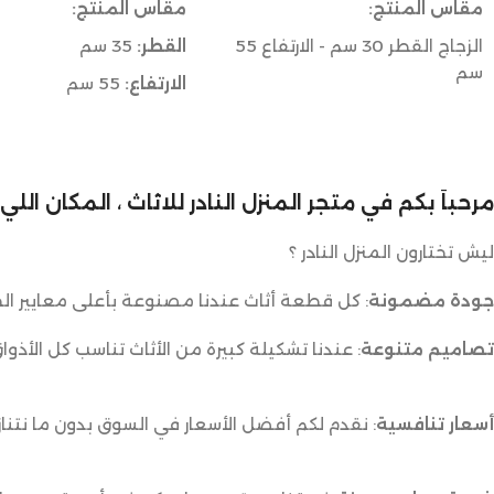
مقاس المنتج:
مقاس المنتج:
الزجاج القطر 30 سم - الارتفاع 55
القطر:
35 سم
سم
الارتفاع:
55 سم
الخشب : 60 سم × 30 سم - الارتفاع
50 سم
مرحباً بكم في متجر المنزل النادر للاثاث ، المكان ال
ليش تختارون المنزل النادر ؟
جودة مضمونة
: كل قطعة أثاث عندنا مصنوعة بأعلى معايير الج
تصاميم متنوعة
: عندنا تشكيلة كبيرة من الأثاث تناسب كل الأذوا
أسعار تنافسية
: نقدم لكم أفضل الأسعار في السوق بدون ما نتناز