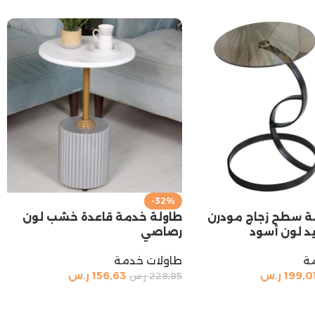
-32%
ة سطح زجاج مودرن
طاولة خدمة قاعدة خشب لون
د لون أسود
رصاصي
ة
طاولات خدمة
199,0
ر.س
156,63
ر.س
228,85
ر.س
السلة
إضافة إلى السلة