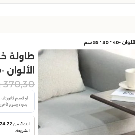
 * 55 سم
طاولة خ
الألوان -40 * 30 * 55 سم
370,30
ر