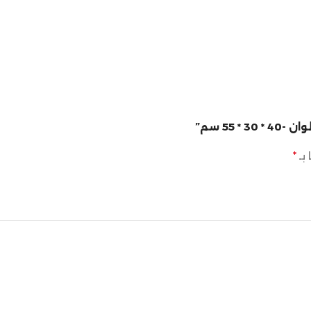
55 سم”
 بـ
*